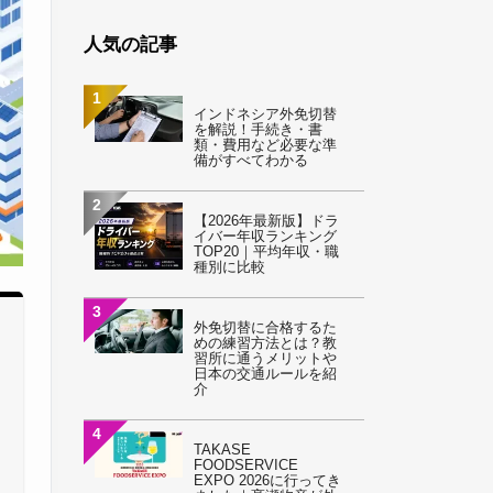
人気の記事
1
インドネシア外免切替
を解説！手続き・書
類・費用など必要な準
備がすべてわかる
2
【2026年最新版】ドラ
イバー年収ランキング
TOP20｜平均年収・職
種別に比較
3
外免切替に合格するた
めの練習方法とは？教
習所に通うメリットや
日本の交通ルールを紹
介
4
TAKASE
FOODSERVICE
EXPO 2026に行ってき