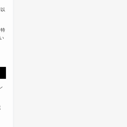
円以
 特
い
ン
配