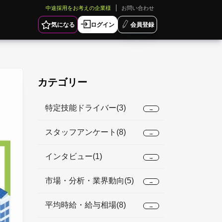
中途採用をお考えの企業様
お問い合わせ
気になる
ログイン
会員登録
カテゴリー
特定技能ドライバー(3)
→
」
スタッフアンケート(8)
→
インタビュー(1)
→
市場・分析・業界動向(5)
→
平均時給・給与相場(8)
→