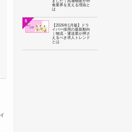
ました｜髙瀬物産が外
食業界を支える理由と
は
5
【2026年1月版】ドラ
イバー採用の最新動向
｜物流・運送業が押さ
えるべき求人トレンド
とは
イ