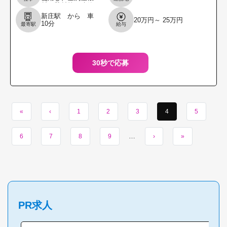
材・壁材等の建築
資材を建築現場や
新庄駅 から 車
20万円～ 25万円
販売店へ配達する
10分
最寄駅
給与
仕事です。 ※配達
先は県内中心で大
型車・
30秒で応募
«
‹
1
2
3
4
5
…
6
7
8
9
›
»
PR求人