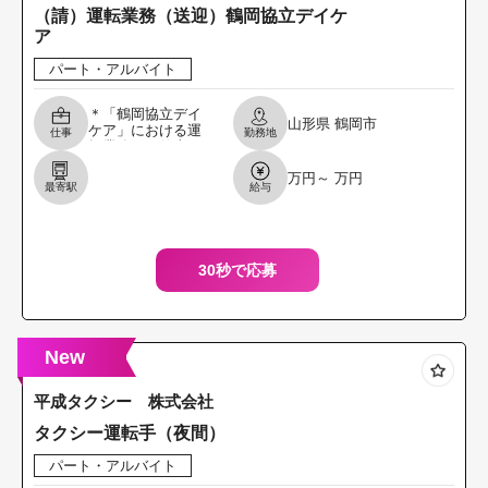
（請）運転業務（送迎）鶴岡協立デイケ
ア
パート・アルバイト
＊「鶴岡協立デイ
山形県
鶴岡市
ケア」における運
仕事
勤務地
転業務のお仕事で
す。 ・デイケアを
万円～ 万円
利用する利用者様
最寄駅
給与
の自宅から病院ま
での送迎を してい
ただ
30秒で応募
New
平成タクシー 株式会社
タクシー運転手（夜間）
パート・アルバイト