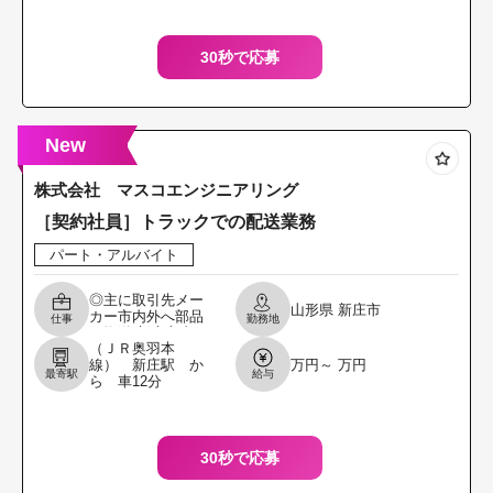
取
30秒で応募
New
株式会社 マスコエンジニアリング
［契約社員］トラックでの配送業務
パート・アルバイト
◎主に取引先メー
山形県
新庄市
カー市内外へ部品
仕事
勤務地
の搬送 新庄市内工
（ＪＲ奥羽本
場間部品配送 など
線） 新庄駅 か
万円～ 万円
※６ヶ月毎の契約
最寄駅
給与
ら 車12分
更新あり 変更範
囲：会社の定める
業
30秒で応募