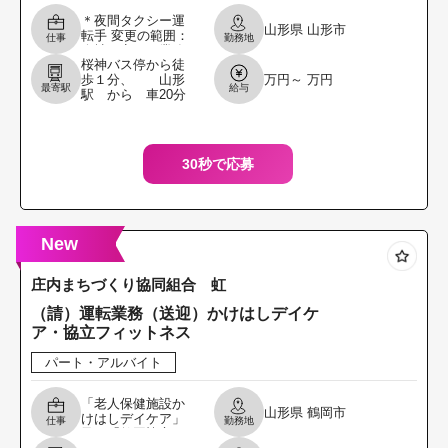
＊夜間タクシー運
山形県
山形市
転手 変更の範囲：
仕事
勤務地
会社の定める業務
桜神バス停から徒
※応募の際は、ハ
歩１分、 山形
万円～ 万円
ローワークからの
最寄駅
給与
駅 から 車20分
「紹介状の交付」
を受けてくだ さ
い。
30秒で応募
New
庄内まちづくり協同組合 虹
（請）運転業務（送迎）かけはしデイケ
ア・協立フィットネス
パート・アルバイト
「老人保健施設か
山形県
鶴岡市
けはしデイケア」
仕事
勤務地
及び「鶴岡協立フ