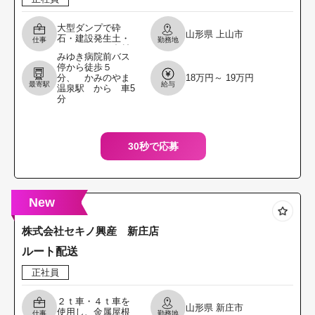
大型ダンプで砕
山形県
上山市
石・建設発生土・
仕事
勤務地
アスファルト合材
みゆき病院前バス
の運搬や解体現場
停から徒歩５
で発生するコンク
分、 かみのやま
18万円～ 19万円
リートガラ等の運
最寄駅
給与
温泉駅 から 車5
搬業務に従事して
分
頂きます。
30秒で応募
New
株式会社セキノ興産 新庄店
ルート配送
正社員
２ｔ車・４ｔ車を
山形県
新庄市
使用し、金属屋根
仕事
勤務地