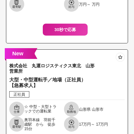
ィットネス」 にお
万円～ 万円
ける送迎運転業務
最寄駅
給与
のお仕事です。 ＊
デイケアを利用す
る利
30秒で応募
New
株式会社 丸運ロジスティクス東北 山形
営業所
大型・中型運転手／地場（正社員）
【急募求人】
正社員
☆ 中型・大型トラ
山形県
山形市
ックでの運転業
仕事
勤務地
務・製品仕分け・
奥羽本線 羽前千
リフト作業 ＊ 主に
歳駅 から 徒歩
17万円～ 17万円
地場運転業務 （県
最寄駅
給与
15分
内・隣県の問屋・
倉庫等への配送引