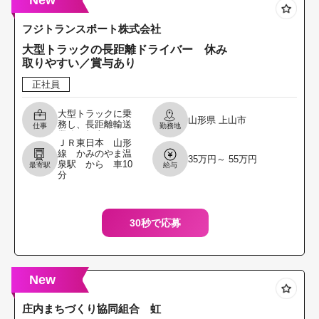
New
フジトランスポート株式会社
大型トラックの長距離ドライバー 休み
取りやすい／賞与あり
正社員
大型トラックに乗
山形県
上山市
務し、長距離輸送
仕事
勤務地
業務を担当してい
ＪＲ東日本 山形
ただきます。 主に
線 かみのやま温
決まったルートで
35万円～ 55万円
泉駅 から 車10
最寄駅
給与
運行する定期便が
分
中心のため、年間
を通し
30秒で応募
New
庄内まちづくり協同組合 虹