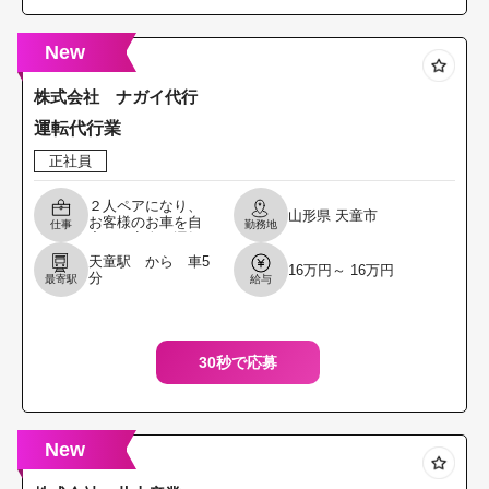
New
株式会社 ナガイ代行
運転代行業
正社員
２人ペアになり、
山形県
天童市
お客様のお車を自
仕事
勤務地
宅まで安全に運転
するお仕事です。
天童駅 から 車5
16万円～ 16万円
客車または随伴車
分
最寄駅
給与
の運転を担当して
いただきます。 変
更範
30秒で応募
New