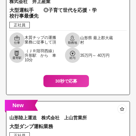
株式会社 井上産業
大型運転手 ◎子育て世代を応援・学
校行事最優先
正社員
木質チップの運搬
山形県
最上郡大蔵
業務に従事して頂
村
仕事
勤務地
きます。 ・牽引車
（ＪＲ陸羽西線）
両で県内及び宮城
升形駅 から 車
35万円～ 40万円
県、福島県、新潟
最寄駅
給与
10分
県、 岩手県、栃木
県への運搬となり
ます
30秒で応募
New
山形陸上運送 株式会社 上山営業所
大型ダンプ運転業務
正社員