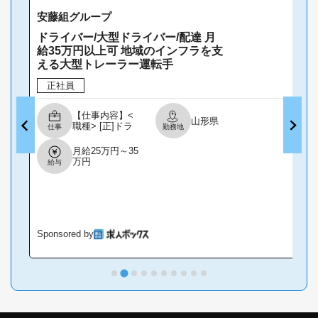
安藤組グループ
ドライバー/大型ドライバー/配達 月
給35万円以上可 地域のインフラを支
える大型トレーラー運転手
正社員
【仕事内容】<
山形県
職種> [正]ドラ
仕事
勤務地
イバー・運転
手、大型ドライ
月給25万円～35
バー、配達・配
万円
給与
送・宅配便 <雇
用形態> 正社員
<給与> [正]月給
25万円～35万円
交通費:一部支給
<月給>25万円～
35万円(諸手当
Sponsored by
S
込) 経験・能力
を考慮し決定し
ます。 <内訳例
> ・基本
給:184,960円 ・
トレーラー手
当:10,500円～
15,000円 ・運行