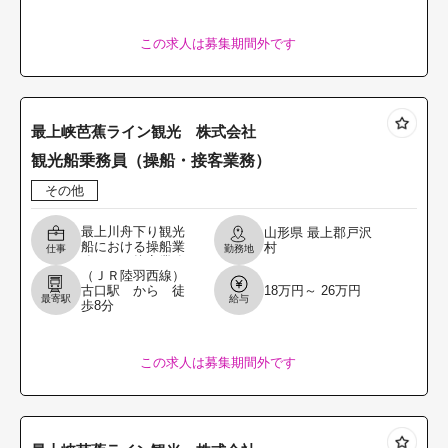
者のある方、歓迎
いたし
この求人は募集期間外です
最上峡芭蕉ライン観光 株式会社
観光船乗務員（操船・接客業務）
その他
最上川舟下り観光
山形県
最上郡戸沢
船における操船業
村
仕事
勤務地
務および接客業務
（ＪＲ陸羽西線）
に従事していただ
古口駅 から 徒
18万円～ 26万円
きます。 【主な業
最寄駅
給与
歩8分
務内容】 ・船外機
を使用した観光船
の操
この求人は募集期間外です