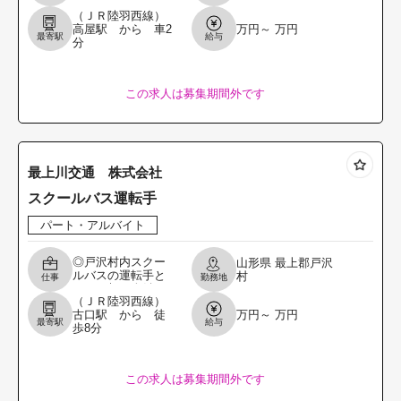
の誘導、名所案
（ＪＲ陸羽西線）
内、ガイド業務に
高屋駅 から 車2
万円～ 万円
従事していただき
最寄駅
給与
分
ます。 裏面「求人
に関する特記事
項」もご覧
この求人は募集期間外です
最上川交通 株式会社
スクールバス運転手
パート・アルバイト
◎戸沢村内スクー
山形県
最上郡戸沢
ルバスの運転手と
村
仕事
勤務地
して、朝、夕働け
（ＪＲ陸羽西線）
る方を募集し ま
古口駅 から 徒
万円～ 万円
す。 変更範囲：変
最寄駅
給与
歩8分
更なし ★応募の際
はハローワークか
ら『
この求人は募集期間外です