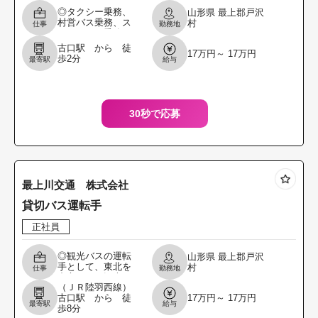
◎タクシー乗務、
山形県
最上郡戸沢
村営バス乗務、ス
村
仕事
勤務地
クールバス乗務に
従事して いただき
古口駅 から 徒
17万円～ 17万円
ます。 ★二種免許
歩2分
最寄駅
給与
お持ちでない方も
免許取得に関して
は相
30秒で応募
最上川交通 株式会社
貸切バス運転手
正社員
◎観光バスの運転
山形県
最上郡戸沢
手として、東北を
村
仕事
勤務地
中心とした観光バ
（ＪＲ陸羽西線）
スの運転業務 で
古口駅 から 徒
17万円～ 17万円
す。 バス運転手や
最寄駅
給与
歩8分
送迎運転手の経験