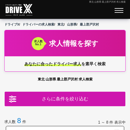
東北 山形県 最上郡戸沢村 求人検索
ドライブX
ドライバーの求人検索
東北
山形県
最上郡戸沢村
求人情報を探す
求人数
No.1
あなたに合ったドライバー求人
を素早く検索
東北 山形県 最上郡戸沢村 求人検索
さらに条件を絞り込む
8
求人数
件
1 ～ 8
件 表示中