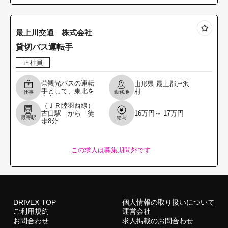
最上川交通 株式会社
貸切バス運転手
正社員
◎観光バスの運転
山形県
最上郡戸沢
手として、東北を
村
仕事
勤務地
中心とした観光バ
（ＪＲ陸羽西線）
スの運転業務 で
古口駅 から 徒
16万円～ 17万円
す。 バス運転手や
最寄駅
給与
歩8分
送迎運転手の経験
者のある方、歓迎
いたし
この求人は募集期間外です
DRIVEX TOP
個人情報の取り扱いについて
ご利用規約
運営会社
お問合わせ
求人掲載のお問合わせ