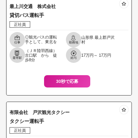
最上川交通 株式会社
貸切バス運転手
正社員
◎観光バスの運転
山形県
最上郡戸沢
手として、東北を
村
仕事
勤務地
中心とした観光バ
（ＪＲ陸羽西線）
スの運転業務 で
古口駅 から 徒
17万円～ 17万円
す。 バス運転手や
最寄駅
給与
歩8分
送迎運転手の経験
者のある方、歓迎
いたし
30秒で応募
有限会社 戸沢観光タクシー
タクシー運転手
正社員