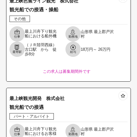
最上峡芭蕉ライン観光 株式会社
観光船での接遇・操船
その他
最上川舟下り観光
山形県
最上郡戸沢
船における船外機
村
仕事
勤務地
を使った操船業務
（ＪＲ陸羽西線）
および接遇業務 ・
古口駅 から 徒
18万円～ 26万円
お客様の誘導、乗
最寄駅
給与
歩8分
船の補助 ・名所案
内、民謡披露など
の
この求人は募集期間外です
最上峡観光開発 株式会社
観光船での接遇
パート・アルバイト
最上川舟下り観光
山形県
最上郡戸沢
船におけるお客様
村
仕事
勤務地