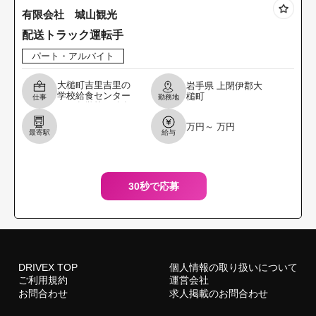
有限会社 城山観光
配送トラック運転手
パート・アルバイト
大槌町吉里吉里の
岩手県
上閉伊郡大
学校給食センター
槌町
仕事
勤務地
から各学校へ給食
を 配送します。２
万円～ 万円
名２台体制となり
最寄駅
給与
ます。 ＊配送先は
大槌学園、吉里吉
里学
30秒で応募
DRIVEX TOP
個人情報の取り扱いについて
ご利用規約
運営会社
お問合わせ
求人掲載のお問合わせ