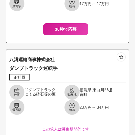
17万円～ 17万円
頂きます。 ・入庫
最寄駅
給与
業務：荷下ろし準
備、荷下ろし、棚
入れ
30秒で応募
八溝運輸商事株式会社
ダンプトラック運転手
正社員
〇ダンプトラック
福島県
東白川郡棚
による砕石等の運
倉町
仕事
勤務地
搬業務及びダンプ
トラックの 清掃等
23万円～ 34万円
のメンテナンス業
最寄駅
給与
務を行っていただ
きます。 ※主な行
き先
この求人は募集期間外です