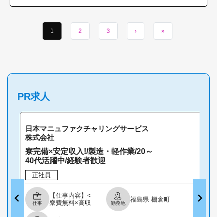
1
2
3
›
»
PR求人
日本マニュファクチャリングサービス
株式会社
寮完備×安定収入!/製造・軽作業/20～
40代活躍中/経験者歓迎
正社員
【仕事内容】<
福島県 棚倉町
寮費無料×高収
仕事
勤務地
入> ベアリング