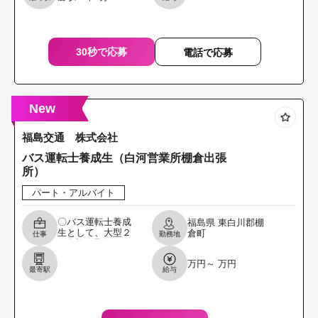
フトにて紙製品の
入出庫作業・荷造
り梱包作
30秒で応募
電話で応募
New
福島交通 株式会社
バス運転士養成生（白河営業所棚倉出張
所）
パート・アルバイト
〇バス運転士養成
福島県
東白川郡棚
生として、大型２
倉町
仕事
勤務地
種免許を取得して
いただき、その後
万円～ 万円
は大型バス（乗
最寄駅
給与
合・貸切）運転及
び付随する業務等
で就労して