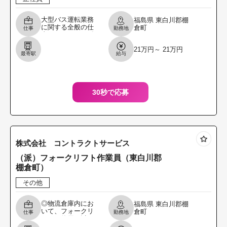
大型バス運転業務
福島県
東白川郡棚
に関する全般の仕
倉町
仕事
勤務地
事になります。 〇
路線バスの運転業
21万円～ 21万円
務及び乗客への接
最寄駅
給与
客業務 大型２種自
動車免許を持って
いな
30秒で応募
株式会社 コントラクトサービス
（派）フォークリフト作業員（東白川郡
棚倉町）
その他
◎物流倉庫内にお
福島県
東白川郡棚
いて、フォークリ
倉町
仕事
勤務地
フトを使用し以下
の作業を担当 して