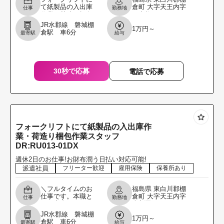
て紙製品の入出庫
倉町
大字天王内字
仕事
勤務地
作業・荷造り梱包
三本柳8
作業スタッフ 取扱
JR水郡線 磐城棚
1万円～
商品・・・紙製品
倉駅 車6分
最寄駅
給与
作業比率・・・フ
ォークリフト6割:
作
30秒で応募
電話で応募
フォークリフトにて紙製品の入出庫作
業・荷造り梱包作業スタッフ
DR:RU013-01DX
週休2日のお仕事!お財布潤う日払い対応可能!
派遣社員
フリーター歓迎
雇用保険
保養所あり
＼フルタイムのお
福島県
東白川郡棚
仕事です。本職と
倉町
大字天王内字
仕事
勤務地
して専念してくれ
南新田1000
る方を募集しま
JR水郡線 磐城棚
1万円～
す。／ フォークリ
倉駅 車6分
最寄駅
給与