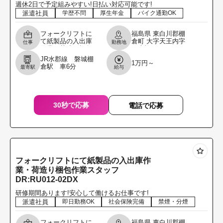
週休2日で予定組みやすい!日払い対応可能です!
派遣社員
学歴不問
厚生年金
バイク通勤OK
フォークリフトに
福島県
東白川郡棚
て紙製品の入出庫
倉町
大字天王内字
仕事
勤務地
作業・荷造り梱包
三本柳8
作業スタッフ 取扱
JR水郡線 磐城棚
1万円～
商品・・・紙製品
倉駅 車6分
最寄駅
給与
作業比率・・・フ
ォークリフト6割:
作
30秒で応募
電話で応募
フォークリフトにて紙製品の入出庫作
業・荷造り梱包作業スタッフ
DR:RU012-02DX
研修期間あります!安心して働けるお仕事です!
派遣社員
即日勤務OK
社会保険完備
禁煙・分煙
フォークリフトに
福島県
東白川郡棚