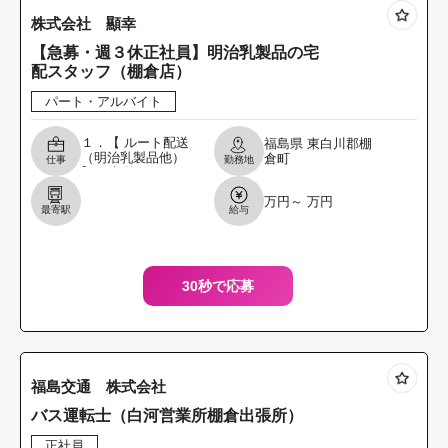
株式会社 顯幸
【急募・週３休正社員】明治乳製品の宅
配スタッフ（棚倉店）
パート・アルバイト
１．【 ルート配送
福島県
東白川郡棚
（明治乳製品他）
倉町
仕事
勤務地
】 ご契約されてい
るお客様へ商品を
万円～ 万円
お届けする宅配業
最寄駅
給与
務です。 明治乳製
品をはじめとした
30秒で応募
福島交通 株式会社
バス運転士（白河営業所棚倉出張所）
正社員