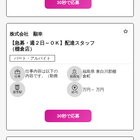
30秒で応募
株式会社 顯幸
【急募・週２日～ＯＫ】配達スタッフ
（棚倉店）
パート・アルバイト
仕事内容は以下の
福島県
東白川郡棚
内容です。（勤務
倉町
仕事
勤務地
日数相談可能！）
● ルート配送（明
万円～ 万円
治乳製品及び健康
最寄駅
給与
食品） ● お客様フ
ォロー 【１日の
30秒で応募