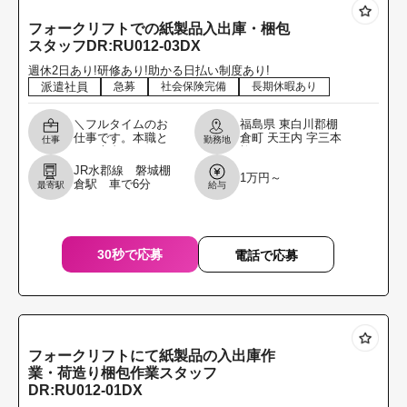
フォークリフトでの紙製品入出庫・梱包
スタッフDR:RU012-03DX
週休2日あり!研修あり!助かる日払い制度あり!
派遣社員
急募
社会保険完備
長期休暇あり
＼フルタイムのお
福島県
東白川郡棚
仕事です。本職と
倉町
天王内
字三本
仕事
勤務地
して専念してくれ
柳8
る方を募集しま
JR水郡線 磐城棚
1万円～
す。／ フォークリ
倉駅 車で6分
最寄駅
給与
フトにて紙製品の
入庫及び出庫・荷
造り梱包
30秒で応募
電話で応募
フォークリフトにて紙製品の入出庫作
業・荷造り梱包作業スタッフ
DR:RU012-01DX