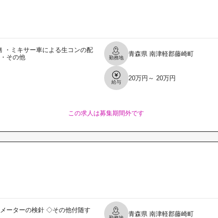
 ・ミキサー車による生コンの配
青森県
南津軽郡藤崎町
 ・その他
勤務地
20万円～ 20万円
給与
この求人は募集期間外です
スメーターの検針 ◇その他付随す
青森県
南津軽郡藤崎町
勤務地