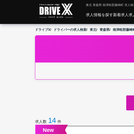
東北 青森県 南津軽郡藤崎町 求人検
求人情報を探す
新着求人
求
ドライブX
ドライバーの求人検索
東北
青森県
南津軽郡藤崎
14
求人数
件
New