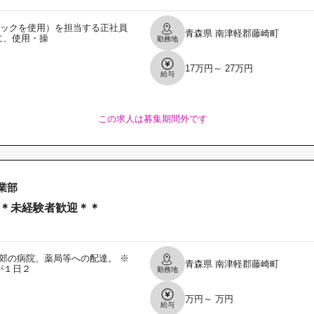
ラックを使用）を担当する正社員
青森県
南津軽郡藤崎町
に、使用・操
勤務地
17万円～ 27万円
給与
この求人は募集期間外です
業部
＊未経験者歓迎＊＊
近郊の病院、薬局等への配達。 ※
青森県
南津軽郡藤崎町
が１日２
勤務地
万円～ 万円
給与