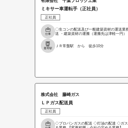
有限会社 千葉ブロック工業
ミキサー車運転手（正社員）
正社員
〇生コンの配送及び一般建築資材の運送業務
送 ・建築資材の運搬（運搬先は津軽一円）
仕事
ＪＲ常盤駅 から 徒歩10分
最寄駅
株式会社 藤崎ガス
ＬＰガス配送員
正社員
◇プロパンガスの配送 ◇灯油の配達 ◇ガ
る業務 【変更範囲：会社の定める業務】
仕事