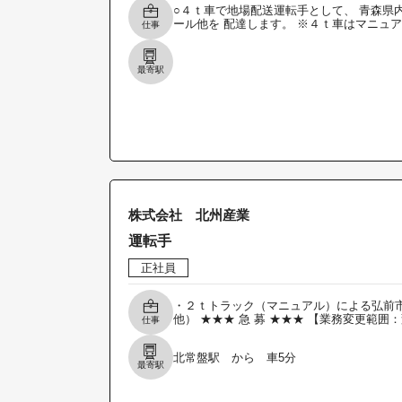
○４ｔ車で地場配送運転手として、 青森県
ール他を 配達します。 ※４ｔ車はマニュ
仕事
最寄駅
株式会社 北州産業
運転手
正社員
・２ｔトラック（マニュアル）による弘前市
他） ★★★ 急 募 ★★★ 【業務変更範囲
仕事
北常盤駅 から 車5分
最寄駅