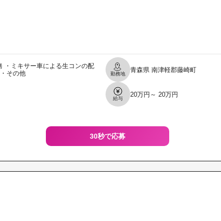
 ・ミキサー車による生コンの配
青森県
南津軽郡藤崎町
 ・その他
勤務地
20万円～ 20万円
給与
30秒で応募