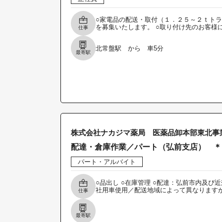
○家電品の配送・取付（１．２５～２ｔト
を募集いたします。 ○取り付け先のお客様
仕事
北常盤駅 から 車5分
最寄駅
株式会社ナカジマ薬局 医薬品卸本部東北事
配達・倉庫作業／パート（弘前支店） ＊
パート・アルバイト
○品出し ○在庫管理 ○配達：弘前市内及び
社用車使用／配送地域によって異なります
仕事
最寄駅