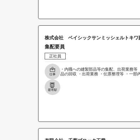
株式会社 ベイシックサンミッシェルトキワ
集配要員
正社員
・内職への縫製部品等の集配、出荷業務等 
品の回収 ・出荷業務 ・伝票整理等 ・一部
仕事
最寄駅