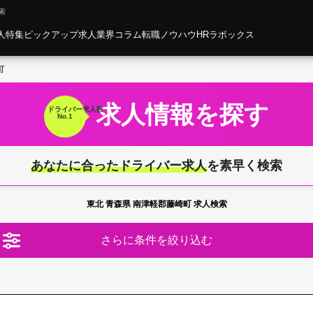
索
人特集
ピックアップ求人
業界コラム
転職ノウハウ
HRラボックス
町
求人情報を探す
ドライバー
求人数
No.1
あなたに合ったドライバー求人
を素早く検索
東北 青森県 南津軽郡藤崎町 求人検索
さらに条件を絞り込む