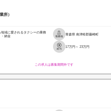
業所）
る地域に愛されるタクシーの乗務
青森県
南津軽郡藤崎町
 ・納金
勤務地
17万円～ 23万円
給与
この求人は募集期間外です