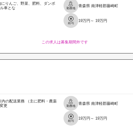
内にりんご、野菜、肥料、ダンボ
青森県
南津軽郡藤崎町
アル車とな
勤務地
19万円～ 19万円
給与
この求人は募集期間外です
内の配送業務 （主に肥料・農薬
青森県
南津軽郡藤崎町
：変更
勤務地
19万円～ 19万円
給与