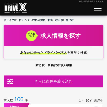
東北 秋田県 能代市 求人検索
ドライブX
ドライバーの求人検索
東北
秋田県
能代市
求人情報を探す
求人数
No.1
あなたに合ったドライバー求人
を素早く検索
東北 秋田県 能代市 求人検索
さらに条件を絞り込む
106
求人数
件
1 ～ 10
件 表示中