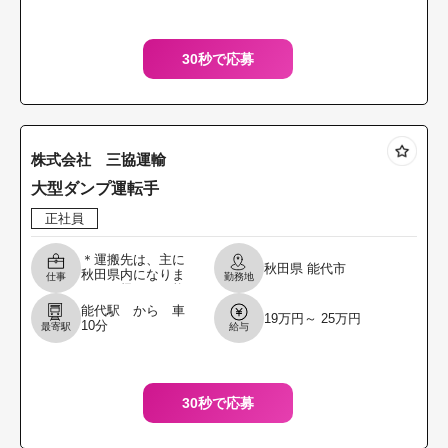
が主です。 ◎運搬
先
30秒で応募
株式会社 三協運輸
大型ダンプ運転手
正社員
＊運搬先は、主に
秋田県
能代市
秋田県内になりま
仕事
勤務地
す。日帰りの可能
な距離への運 搬業
能代駅 から 車
19万円～ 25万円
務です。まれに県
10分
最寄駅
給与
外の現場（岩手）
があり、その際は
泊り勤
30秒で応募