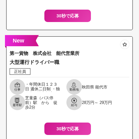
（
30秒で応募
New
第一貨物 株式会社 能代営業所
大型運行ドライバー職
正社員
・年間休日１２３
秋田県
能代市
日 週休二日制 ・独
仕事
勤務地
身寮、社宅制度あ
芝童森（バス停
り（その他、福利
前）駅 から 徒
28万円～ 29万円
厚生充実） ・大型
最寄駅
給与
歩2分
トラックを運転
し、夜間の長距離
輸送
30秒で応募