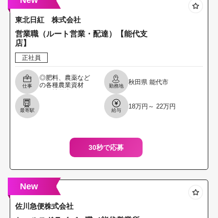
New
東北日紅 株式会社
営業職（ルート営業・配達）【能代支
店】
正社員
◎肥料、農薬など
秋田県
能代市
の各種農業資材
仕事
勤務地
を、社用車；３ト
ン平トラック／バ
18万円～ 22万円
ン車を運転し、個
最寄駅
給与
人農家、農業法
人、商店等既存顧
客中心に受注
30秒で応募
New
佐川急便株式会社