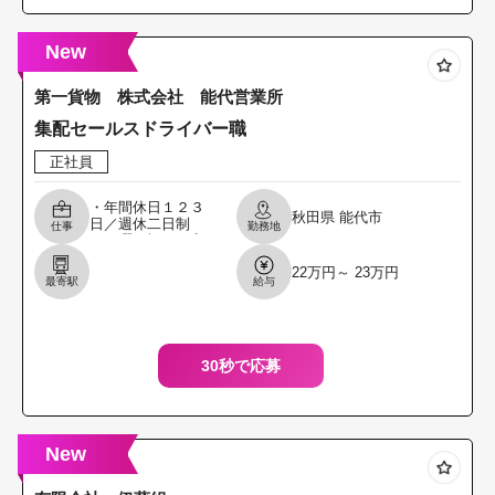
New
第一貨物 株式会社 能代営業所
集配セールスドライバー職
正社員
・年間休日１２３
秋田県
能代市
日／週休二日制
仕事
勤務地
（日曜・祝日は定
休） ・独身寮、社
22万円～ 23万円
宅制度あり（その
最寄駅
給与
他福利厚生充実）
・４ｔトラックで
の集荷
30秒で応募
New