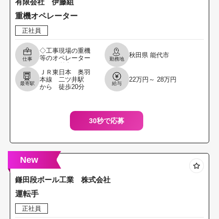
有限会社 伊藤組
重機オペレーター
正社員
◇工事現場の重機
秋田県
能代市
等のオペレーター
仕事
勤務地
として従事してい
ＪＲ東日本 奥羽
ただきます。 ＊道
本線 二ツ井駅
22万円～ 28万円
路工事・河川工
最寄駅
給与
から 徒歩20分
事・舗装工事・そ
の他土木工事にお
ける重機
30秒で応募
New
鎌田段ボール工業 株式会社
運転手
正社員