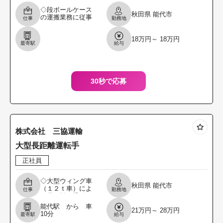
◇段ボールケース
秋田県
能代市
の運搬業務に従事
仕事
勤務地
していただきま
す。 ・２ｔ～４ｔ
18万円～ 18万円
トラックを使用
最寄駅
給与
し、主に秋田県内
へ製品を配送しま
す ・配送
30秒で応募
株式会社 三協運輸
大型長距離運転手
正社員
◇大型ウィング車
秋田県
能代市
（１２ｔ車）によ
仕事
勤務地
る長距離の乗務に
従事していた だき
能代駅 から 車
21万円～ 28万円
ます。 ＊運搬物は
10分
最寄駅
給与
野菜・米・医薬品