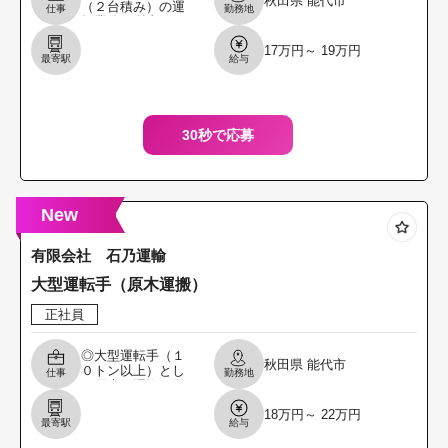
秋田県
能代市
（２台積み）の運
仕事
勤務地
転業務に従事して
頂きます。 ＊自動
17万円～ 19万円
車輸送は県内への
最寄駅
給与
運搬が中心です。
＊未経験の方でも
歓迎し
30秒で応募
New
有限会社 石乃運輸
大型運転手（原木運搬）
正社員
◎大型運転手（１
秋田県
能代市
０トン以上）とし
仕事
勤務地
て原木の運搬に従
事していただ きま
18万円～ 22万円
す。 ＊運搬先は能
最寄駅
給与
代市内の取引先等
県内が中心です。