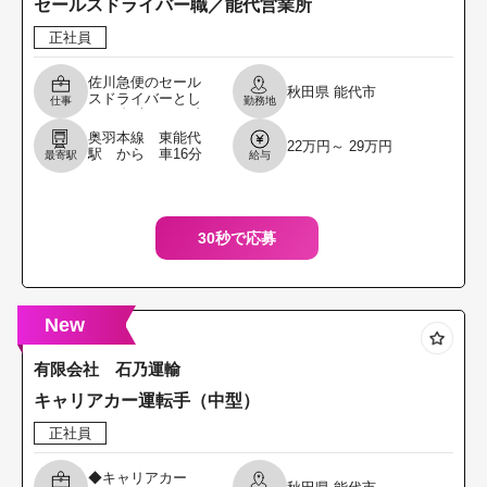
セールスドライバー職／能代営業所
正社員
佐川急便のセール
秋田県
能代市
スドライバーとし
仕事
勤務地
て ・担当エリア内
での荷物の配達や
奥羽本線 東能代
22万円～ 29万円
集荷 ・お客様の悩
駅 から 車16分
最寄駅
給与
みに寄り添った物
流提案（営業活
動）
30秒で応募
New
有限会社 石乃運輸
キャリアカー運転手（中型）
正社員
◆キャリアカー