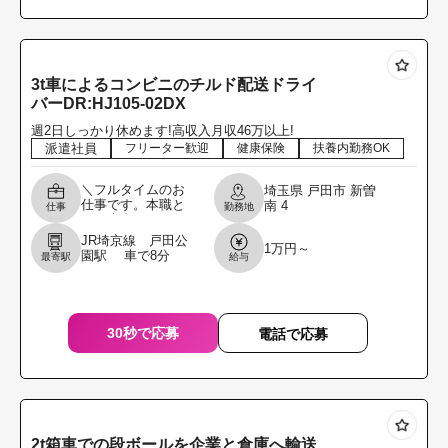
3t車によるコンビニのチルド配送ドライ
バーDR:HJ105-02DX
週2日しっかり休めます!高収入月収46万以上!
派遣社員
フリーター歓迎
健康保険
扶養内勤務OK
＼フルタイムのお
埼玉県
戸田市
新曽
仕事です。本職と
南
4
仕事
勤務地
して専念してくれ
る方を募集しま
JR埼京線 戸田公
1万円～
す。／ 3t車にてコ
園駅 車で8分
最寄駅
給与
ンビニのチルド配
送ドライバー 配送
商品
30秒で応募
電話で応募
2t箱車での段ボールを企業と倉庫へ輸送