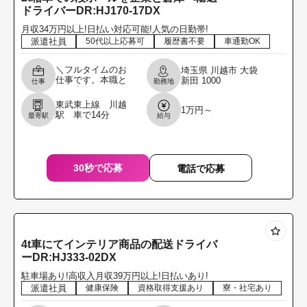
ドライバーDR:HJ170-17DX
月収34万円以上!日払い対応可能!人気の日勤帯!
派遣社員
50代以上応募可
履歴書不要
車通勤OK
＼フルタイムのお
埼玉県
川越市
大袋
仕事です。本職と
新田
1000
仕事
勤務地
して専念してくれ
る方を募集しま
東武東上線 川越
1万円～
す。／ 2t箱車にて
駅 車で14分
最寄駅
給与
段ボールを企業と
倉庫へ輸送ドライ
バー
30秒で応募
電話で応募
4t車にてインテリア商品の配送ドライバ
ーDR:HJ333-02DX
駐車場あり!高収入月収39万円以上!日払いあり!
派遣社員
健康保険
資格取得支援あり
寮・社宅あり