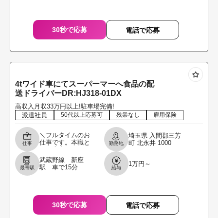
30秒で応募
電話で応募
4tワイド車にてスーパーマーへ食品の配
送ドライバーDR:HJ318-01DX
高収入月収33万円以上!駐車場完備!
派遣社員
50代以上応募可
残業なし
雇用保険
＼フルタイムのお
埼玉県
入間郡三芳
仕事です。本職と
町
北永井
1000
仕事
勤務地
して専念してくれ
る方を募集しま
武蔵野線 新座
1万円～
す。／ 4tワイド車
駅 車で15分
最寄駅
給与
にてスーパーマー
へ食品の配送ドラ
イバー
30秒で応募
電話で応募