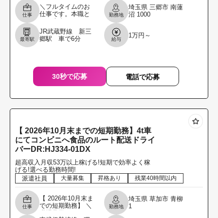
＼フルタイムのお
埼玉県
三郷市
南蓮
仕事です。本職と
沼
1000
仕事
勤務地
して専念してくれ
る方を募集しま
JR武蔵野線 新三
1万円～
す。／ 4t車にて家
郷駅 車で6分
最寄駅
給与
具屋・小売店へイ
ンテリア商品の配
送ドラ
30秒で応募
電話で応募
【 2026年10月末までの短期勤務】4t車
にてコンビニへ食品のルート配送ドライ
バーDR:HJ334-01DX
超高収入月収53万以上稼げる!短期で効率よく稼
げる!選べる勤務時間!
派遣社員
大量募集
昇格あり
残業40時間以内
【 2026年10月末ま
埼玉県
草加市
青柳
での短期勤務】 ＼
1
仕事
勤務地
職場見学からでも