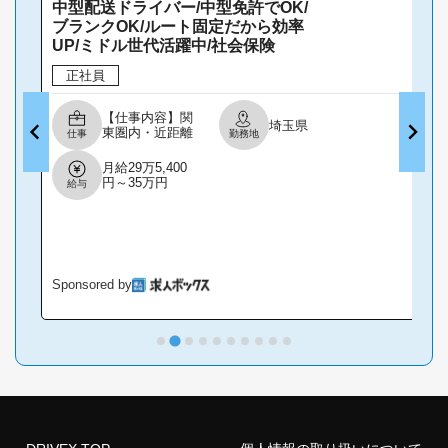
中型配送ドライバー/中型免許でOK/
ブランクOK/ルート固定だから効率
UP/ミドル世代活躍中/社会保険
正社員
【仕事内容】関
埼玉県
東圏内・近距離
仕事
勤務地
配送 4tトラック
ドライバー募集
月給29万5,400
毎日帰宅→夕食
円～35万円
給与
は家族と一緒 長
距離なし・宿泊
なし・夕方終了
V 基本6時～17
時(ルートによ
る) 無理のない
件数&ルート設
Sponsored by
S
定 年間休日118
日前後 GW、お
盆、年末年始休
暇あり 家族の予
定など休日調整
可(事前相談)
「仕事ばかりで
子どもと遊べな
い」 「家族とゆ
っくり夕食を囲
めない」 「運動