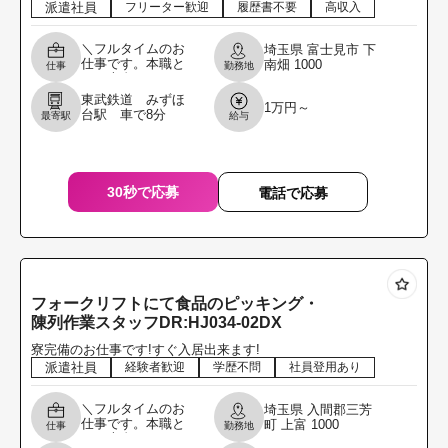
派遣社員
フリーター歓迎
履歴書不要
高収入
＼フルタイムのお
埼玉県
富士見市
下
仕事です。本職と
南畑
1000
仕事
勤務地
して専念してくれ
る方を募集しま
東武鉄道 みずほ
1万円～
す。／ 3t車/4t車に
台駅 車で8分
最寄駅
給与
てお弁当の材料の
配送ドライバー 必
30秒で応募
電話で応募
フォークリフトにて食品のピッキング・
陳列作業スタッフDR:HJ034-02DX
寮完備のお仕事です!すぐ入居出来ます!
派遣社員
経験者歓迎
学歴不問
社員登用あり
＼フルタイムのお
埼玉県
入間郡三芳
仕事です。本職と
町
上富
1000
仕事
勤務地
して専念してくれ