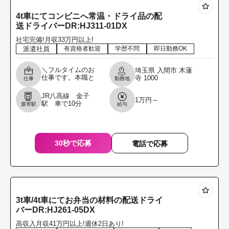
4t車にてコンビニへ常温・ドライ品の配
送ドライバーDR:HJ311-01DX
社宅完備!月収33万円以上!
派遣社員
有資格者歓迎
学歴不問
即日勤務OK
＼フルタイムのお
埼玉県
入間市
木蓮
仕事です。本職と
寺
1000
仕事
勤務地
して専念してくれ
る方を募集しま
JR八高線 金子
1万円～
す。／ 4t車にてコ
駅 車で10分
最寄駅
給与
ンビニへ常温・ド
ライ品の配送ドラ
イバー
30秒で応募
電話で応募
3t車/4t車にてお弁当の材料の配送ドライ
バーDR:HJ261-05DX
高収入月収41万円以上!週休2日あり!