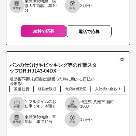
東武伊勢崎線 獨
OKです!履歴書不
協大学前駅 車10
2万円～
要!／ 4t車にてコン
最寄駅
給与
分
ビニへ常温食品の
ルート
30秒で応募
電話で応募
パンの仕分けやピッキング等の作業スタ
ッフDR:HJ143-04DX
履歴書不要!未経験歓迎!困った時に助かる日払い
出来る!
派遣社員
経験者歓迎
有資格者歓迎
入社祝い金あり
＼フルタイムのお
埼玉県
八潮市
新町
仕事です。本職と
1000
仕事
勤務地
して専念してくれ
る方を募集しま
東武伊勢崎線 草
1万円～
す。／ パンの仕分
加駅 車で14分
最寄駅
給与
けやピッキング等
の作業スタッフ 取
扱商品