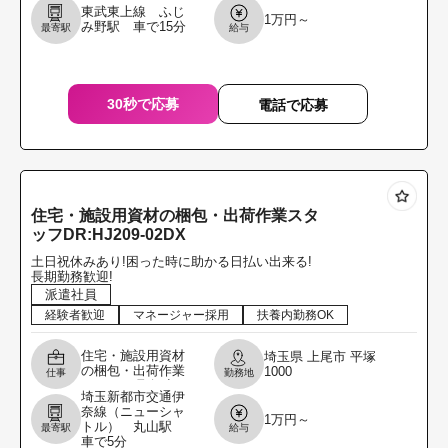
る方を募集しま
東武東上線 ふじ
1万円～
す。／ フォークリ
み野駅 車で15分
最寄駅
給与
フトにて食品のピ
ッキング・陳列作
業スタッ
30秒で応募
電話で応募
住宅・施設用資材の梱包・出荷作業スタ
ッフDR:HJ209-02DX
土日祝休みあり!困った時に助かる日払い出来る!
長期勤務歓迎!
派遣社員
経験者歓迎
マネージャー採用
扶養内勤務OK
住宅・施設用資材
埼玉県
上尾市
平塚
の梱包・出荷作業
1000
仕事
勤務地
スタッフ 取扱商
埼玉新都市交通伊
品・・・建材(扉)
奈線（ニューシャ
年齢層 ・・・20
1万円～
トル） 丸山駅
最寄駅
給与
～59くらいまでの
車で5分
方が活躍中 勤務