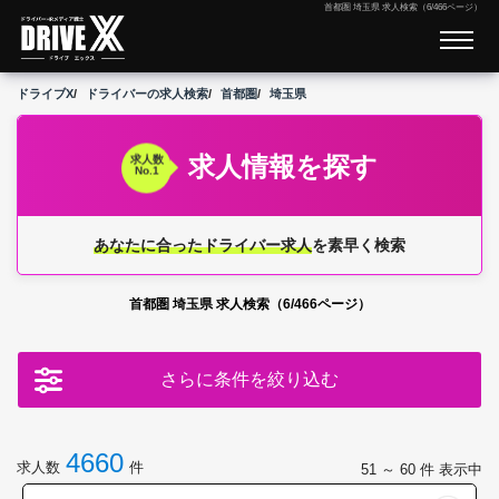
首都圏 埼玉県 求人検索（6/466ページ）
ドライブX
ドライバーの求人検索
首都圏
埼玉県
求人情報を探す
求人数
No.1
あなたに合ったドライバー求人
を素早く検索
首都圏 埼玉県 求人検索（6/466ページ）
さらに条件を絞り込む
4660
求人数
件
51 ～ 60
件 表示中