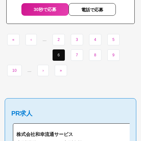
30秒で応募
電話で応募
…
«
‹
2
3
4
5
6
7
8
9
…
10
›
»
PR求人
株式会社和幸流通サービス