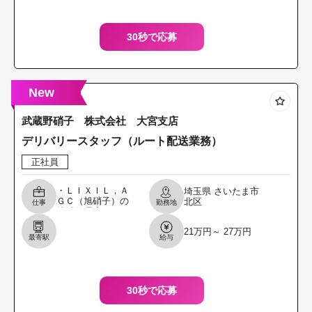
お客様
30秒で応募
New
武蔵野硝子 株式会社 大宮支店
デリバリースタッフ（ルート配送業務）
正社員
・ＬＩＸＩＬ，Ａ
埼玉県
さいたま市
ＧＣ（旭硝子）の
北区
仕事
勤務地
地域代理店とし
て、得意先より 受
21万円～ 27万円
注した商品を配送
最寄駅
給与
する仕事です。 ・
社用トラック（２
ｔ車）
30秒で応募