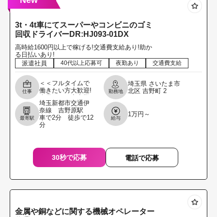
New
3t・4t車にてスーパーやコンビニのゴミ
回収ドライバーDR:HJ093-01DX
高時給1600円以上で稼げる!交通費支給あり!助か
る日払いあり!
派遣社員
40代以上応募可
夜勤あり
交通費支給
＜＜フルタイムで
埼玉県
さいたま市
働きたい方大歓迎!
北区
吉野町
2
仕事
勤務地
本業として安定勤
埼玉新都市交通伊
務したい方を募集
奈線 吉野原駅
します!!＞＞ ＼職
1万円～
車で2分 徒歩で12
最寄駅
給与
場見学からでもOK
分
です!履歴書不要
30秒で応募
電話で応募
金属や銅などに関する機械オペレーター