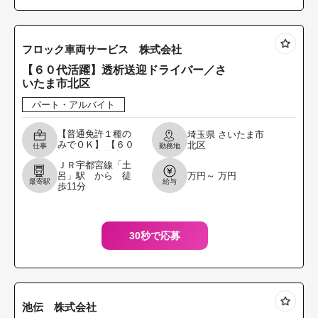
フロック車両サービス 株式会社
【６０代活躍】透析送迎ドライバー／さ
いたま市北区
パート・アルバイト
【普通免許１種の
埼玉県
さいたま市
みでＯＫ】 【６０
北区
仕事
勤務地
代－７０代前半の
ＪＲ宇都宮線「土
未経験スタートの
呂」駅 から 徒
万円～ 万円
方活躍中】 【定年
最寄駅
給与
歩11分
を迎えた方でも、
研修があるので安
心し
30秒で応募
池伝 株式会社