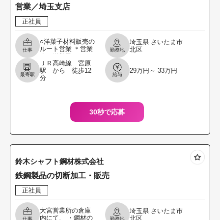
営業／埼玉支店
正社員
○洋菓子材料販売の
埼玉県
さいたま市
ルート営業 ＊営業
北区
仕事
勤務地
先は洋菓子メーカ
ＪＲ高崎線 宮原
ー、洋菓子店、ホ
駅 から 徒歩12
29万円～ 33万円
テル等 ＊自動車運
最寄駅
給与
分
転スキル必要 変更
範囲：会社の定め
30秒で応募
鈴木シャフト鋼材株式会社
鉄鋼製品の切断加工・販売
正社員
大宮営業所の倉庫
埼玉県
さいたま市
内にて、 ・鋼材の
北区
仕事
勤務地