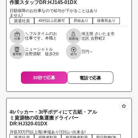
作業スタッフDR:HJ145-01DX
日額保障のお仕事なので給与が下がることはあり
ません!
派遣社員
40代以上応募可
昇給あり
保養所あり
＼フルタイムのお
埼玉県
さいたま市
仕事です。本職と
北区
吉野町2
仕事
勤務地
して専念してくれ
る方を募集しま
ニューシャトル
万円～
す。／ 金属や銅な
吉野原駅 徒歩2分
最寄駅
給与
どに関する機械オ
ペレーター作業ス
タッフ
30秒で応募
電話で応募
4tパッカー・3t平ボディにて古紙・アル
ミ資源物の収集運搬ドライバー
DR:HJ320-01DX
月収33万円以上!駐車場あり!日払い出来る!
派遣社員
経験者歓迎
有資格者歓迎
即日勤務OK