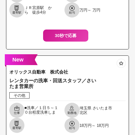
ーへ車をお届け
し、車両チェック
ＪＲ宮原駅 か
万円～ 万円
等を行う。 レンタ
ら 徒歩4分
最寄駅
給与
カー店舗間の回送
業務 ・再商品化業
務
30秒で応募
New
オリックス自動車 株式会社
レンタカーの洗車・回送スタッフ／さい
たま営業所
その他
■洗車／１日５～１
埼玉県
さいたま市
０台程度洗車しま
北区
仕事
勤務地
す。業務用掃除
機・洗車ホースを
18万円～ 18万円
使います。手順は
最寄駅
給与
お教えします。 ■
回送／他営業所・