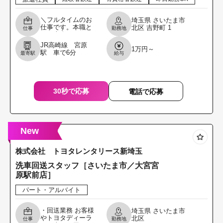
＼フルタイムのお
埼玉県
さいたま市
仕事です。本職と
北区
吉野町
1
仕事
勤務地
して専念してくれ
る方を募集しま
JR高崎線 宮原
1万円～
す。／ 4tパッカ
駅 車で6分
最寄駅
給与
ー・3t平ボディに
て古紙・アルミ資
源物の
30秒で応募
電話で応募
New
株式会社 トヨタレンタリース新埼玉
洗車回送スタッフ［さいたま市／大宮宮
原駅前店］
パート・アルバイト
・回送業務 お客様
埼玉県
さいたま市
やトヨタディーラ
北区
仕事
勤務地