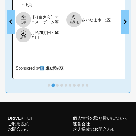
正社員
【仕事内容】ア
さいたま市 北区
ニメ・ゲーム等
仕事
勤務地
のガチャ景品!
製造スタッフ募
月給28万円～50
集! この求人の
万円
給与
ポイント! ー ゲ
ーム・アニメ好
き必見! あなた
の好きな作品の
グッズ制作に携
われるかも!? 未
経験からのチャ
Sponsored by
S
レンジOK! 残業
ほぼなし! マニ
ュアル完備!製造
未経験、初心者
でもOK! ー カプ
セルトイ (キー
ホルダーやその
他グッズ)の製造
業務をお願いし
ます! <具体的な
仕事内容> ・マ
DRIVEX TOP
個人情報の取り扱いについて
ニュアルに従っ
ご利用規約
運営会社
て機械操作...
お問合わせ
求人掲載のお問合わせ