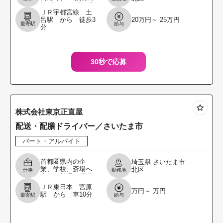
切断加工 ・配送業
ＪＲ宇都宮線 土
務 トラック平車・
呂駅 から 徒歩3
20万円～ 25万円
４トン車 変更範
最寄駅
給与
分
囲：変更なし
30秒で応募
株式会社東京正直屋
配送・配膳ドライバー／さいたま市
パート・アルバイト
首都圏県内の企
埼玉県
さいたま市
業、学校、斎場へ
北区
仕事
勤務地
当社の料理を配送
します。 それぞれ
ＪＲ東日本 宮原
万円～ 万円
の会場等で運んだ
駅 から 車10分
最寄駅
給与
料理を配膳してい
ただくまでを お願
いしま