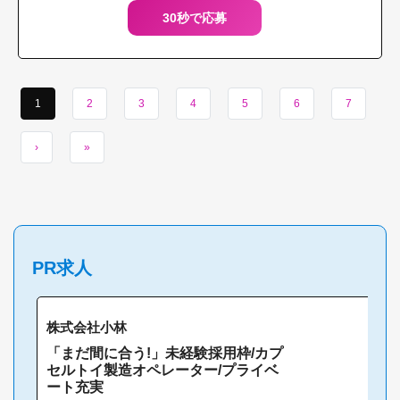
30秒で応募
1
2
3
4
5
6
7
›
»
PR求人
株式会社小林
「まだ間に合う!」未経験採用枠/カプ
セルトイ製造オペレーター/プライベ
ート充実