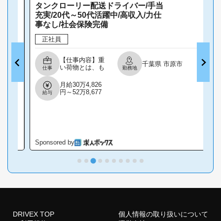
タンクローリー配送ドライバー/手当
充実/20代～50代活躍中/高収入/力仕
事なし/社会保険完備
正社員
【仕事内容】重
千葉県 市原市
い荷物とは、も
仕事
勤務地
うおさらば!体へ
の負担ゼロへ/
月給30万4,826
創業150年超の
円～52万8,677
給与
「上野グルー
円
プ」の中核企業
で、大型タンク
ローリーでの燃
料配送をお任せ
します。 POINT
1力仕事なし:液
Sponsored by
S
体輸送なので手
積み・手卸しゼ
ロ。 2毎日お家
に帰れます:地
場・中距離メイ
ンで家族との時
間を大切にでき
る! 3安全第一の
評価制度:最新の
DRIVEX TOP
個人情報の取り扱いについて
安全装置を全車