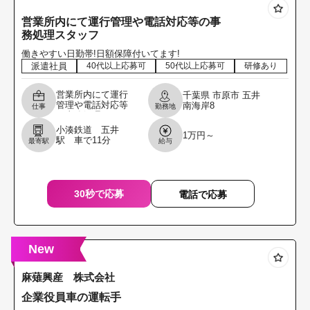
営業所内にて運行管理や電話対応等の事
務処理スタッフ
働きやすい日勤帯!日額保障付いてます!
派遣社員
40代以上応募可
50代以上応募可
研修あり
営業所内にて運行
千葉県
市原市
五井
管理や電話対応等
南海岸8
仕事
勤務地
の事務処理スタッ
フ 仕事内容：運行
小湊鉄道 五井
1万円～
管理・請求書対
駅 車で11分
最寄駅
給与
応・電話対応・車
両管理・点呼等
※大型車
30秒で応募
電話で応募
New
麻薙興産 株式会社
企業役員車の運転手