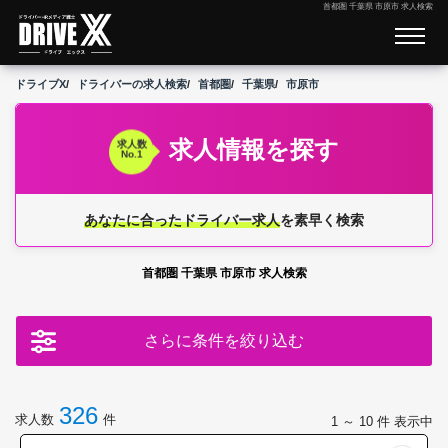
首都圏 千葉県 市原市 求人検索
ドライブX
ドライバーの求人検索
首都圏
千葉県
市原市
求人情報を探す
求人数
No.1
あなたに合ったドライバー求人
を素早く検索
首都圏 千葉県 市原市 求人検索
さらに条件を絞り込む
326
求人数
件
1 ～ 10
件 表示中