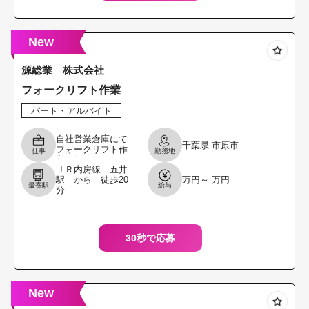
New
源総業 株式会社
フォークリフト作業
パート・アルバイト
自社営業倉庫にて
千葉県
市原市
フォークリフト作
仕事
勤務地
業を行っていただ
ＪＲ内房線 五井
きます 合成樹脂等
駅 から 徒歩20
万円～ 万円
を倉庫内へ積み付
最寄駅
給与
分
け及び管理 トラッ
クへの積込・積み
おろ
30秒で応募
New