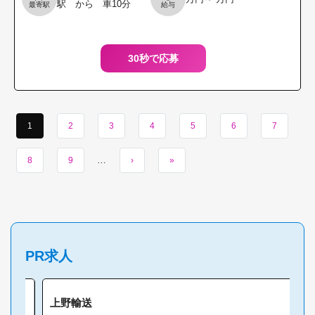
駅 から 車10分
最寄駅
給与
手入れ、外壁掃除
等 ※デイケア・
30秒で応募
1
2
3
4
5
6
7
…
8
9
›
»
PR求人
上野輸送