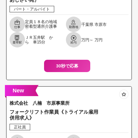
パート・アルバイト
定員１８名の地域
千葉県
市原市
密着型通所介護事
仕事
勤務地
業所での送迎業務
・福祉車両の運転
ＪＲ五井駅 か
万円～ 万円
（片道３０分程
ら 車15分
最寄駅
給与
度） ・ご利用者の
車の乗降をサポー
ト ・
30秒で応募
New
株式会社 八楠 市原事業所
フォークリフト作業員《トライアル雇用
併用求人》
正社員