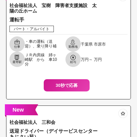
社会福祉法人 宝樹 障害者支援施設 太
陽の丘ホーム
運転手
パート・アルバイト
・車の運転（送
千葉県
市原市
迎）、乗り降り補
仕事
勤務地
助あり 清掃 ・その
ＪＲ内房線 姉ヶ
他簡単な雑務 ・利
崎駅 から 車10
万円～ 万円
用者とのコミュニ
最寄駅
給与
分
ケーション対応 ＊
軽自動車、ハイエ
ー
30秒で応募
New
社会福祉法人 三和会
送迎ドライバー（デイサービスセンター
あじさい苑）