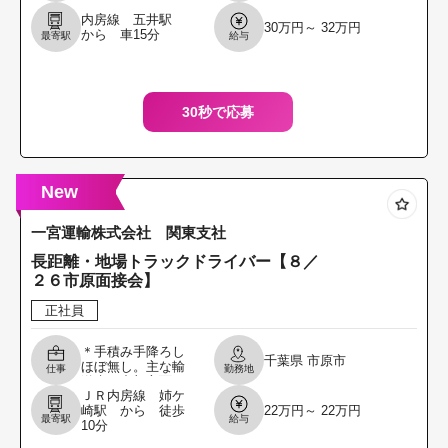
運搬を行います。
内房線 五井駅
30万円～ 32万円
・フォークリフト
から 車15分
最寄駅
給与
によるドラム缶な
どの運搬 ・樹脂製
品の
30秒で応募
New
一宮運輸株式会社 関東支社
長距離・地場トラックドライバー【８／
２６市原面接会】
正社員
＊手積み手降ろし
千葉県
市原市
ほぼ無し。主な輸
仕事
勤務地
送先は中部方面、
ＪＲ内房線 姉ケ
関東近郊です。 ＊
崎駅 から 徒歩
22万円～ 22万円
荷姿は主に合成樹
最寄駅
給与
10分
脂が詰められたフ
レコンバッグで