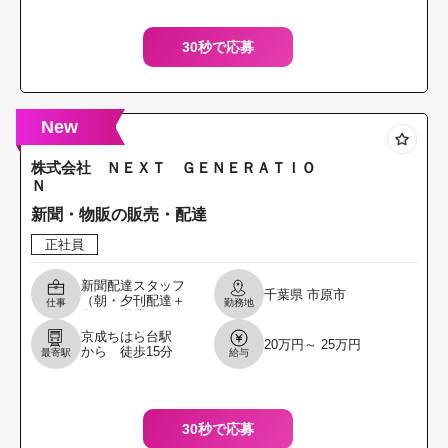
す。 ＊
30秒で応募
New
株式会社 ＮＥＸＴ ＧＥＮＥＲＡＴＩＯ
Ｎ
新聞・物販の販売・配達
正社員
新聞配達スタッフ
千葉県
市原市
（朝・夕刊配達＋
仕事
勤務地
集金※営業なし）
＊＊＊＊仕事の流
京成ちはら台駅
20万円～ 25万円
れ＊＊＊＊ 夜中に
から 徒歩15分
最寄駅
給与
起きてバイクに乗
って出勤 ↓ お店
30秒で応募