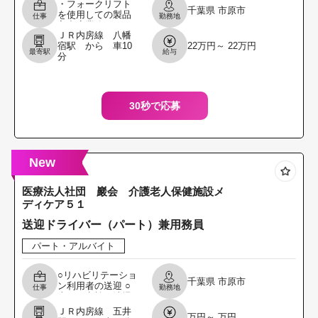
・フォークリフト
千葉県
市原市
を使用しての製品
仕事
勤務地
入出庫業務 ・その
ＪＲ内房線 八幡
他関連業務 変更範
宿駅 から 車10
22万円～ 22万円
囲：会社が指定す
最寄駅
給与
分
る全ての業務
30秒で応募
New
医療法人社団 巖会 介護老人保健施設メ
ディケア５１
送迎ドライバー（パート）兼用務員
パート・アルバイト
○リハビリテーショ
千葉県
市原市
ン利用者の送迎 ○
仕事
勤務地
車両の点検・清掃
○その他の用務：施
ＪＲ内房線 五井
万円～ 万円
設敷地内のお庭の