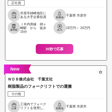
正社員
市原市姉崎地区に
千葉県
市原市
ある大手企業役員
仕事
勤務地
の送迎業務（朝
ＪＲ内房線 姉ヶ
夕）です。その
崎駅 から 徒歩
19万円～ 24万円
他、月に１回程度
最寄駅
給与
15分
マイクロバスの運
転業務がありま
す。 ＊出席行
30秒で応募
New
ＷＤＢ株式会社 千葉支社
樹脂製品のフォークリフトでの運搬
その他
工場内でフォーク
千葉県
市原市
リフトを使用し、
仕事
勤務地
樹脂製品や原料の