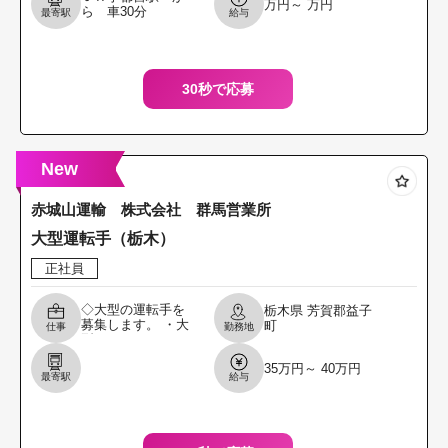
万円～ 万円
らの回収業務 （１
ら 車30分
最寄駅
給与
～２校を担当して
もらいます。） ・
食
30秒で応募
New
赤城山運輸 株式会社 群馬営業所
大型運転手（栃木）
正社員
◇大型の運転手を
栃木県
芳賀郡益子
募集します。 ・大
町
仕事
勤務地
型トラック（バル
ク車）を運転して
35万円～ 40万円
の業務となりま
最寄駅
給与
す。 ・配送品は養
鶏飼料です。 ・配
送エ