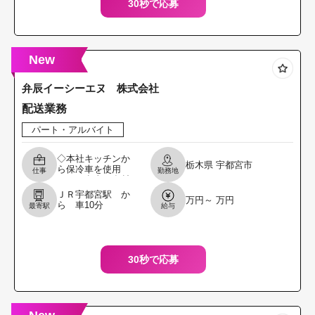
30秒で応募
New
弁辰イーシーエヌ 株式会社
配送業務
パート・アルバイト
◇本社キッチンか
栃木県
宇都宮市
ら保冷車を使用
仕事
勤務地
し、お弁当・食材
を固定の お客様の
ＪＲ宇都宮駅 か
万円～ 万円
食堂へ届けていた
ら 車10分
最寄駅
給与
だく業務です。 ＊
配送範囲；宇都宮
市内、
30秒で応募