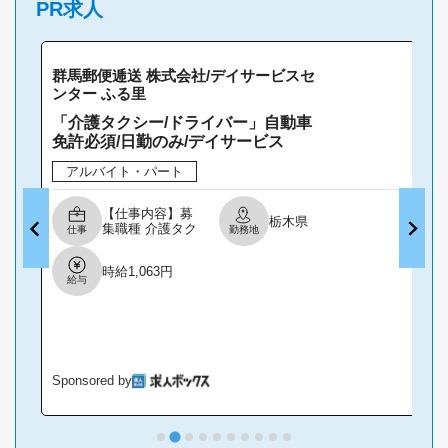
PR求人
群馬郵便逓送 株式会社/デイサービスセ
ンター ふる里
「介護タクシー/ドライバー」自動車
免許必須/日勤のみ/デイサービス
アルバイト・パート
【仕事内容】募
栃木県
集職種 介護タク
仕事
勤務地
シー/ドライバー
パート・アルバ
時給1,063円
イト 仕事内容
給与
送迎 給与・手当
<給与> 時給
1,063円 <手当>
交通費支給:実費
(上限あり) 交通
費支給月
額:30,000円 <賞
Sponsored by
S
与> 賞与あり 年
2回合計 <昇給>
10円〜 (時間あ
たり) 資格 資格