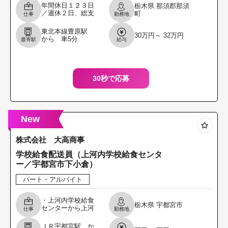
年間休日１２３日
栃木県
那須郡那須
／週休２日、総支
町
仕事
勤務地
給３９万～４５万
独身寮・社宅制度
東北本線豊原駅
30万円～ 32万円
有り、その他福利
から 車5分
最寄駅
給与
厚生充実 ◇大型ト
ラックを運転して
夜間
30秒で応募
New
株式会社 大高商事
学校給食配送員（上河内学校給食センタ
ー／宇都宮市下小倉）
パート・アルバイト
・上河内学校給食
栃木県
宇都宮市
センターから上河
仕事
勤務地
内地区の学校への
配送業務 ・学校か
ＪＲ宇都宮駅 か