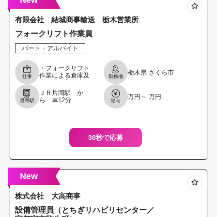
New
有限会社 結城商事輸送 栃木営業所
フォークリフト作業員
パート・アルバイト
・フォークリフト
栃木県
さくら市
作業による倉庫及
仕事
勤務地
び工場の入出庫作
業 ・ラップ巻 ※男
ＪＲ片岡駅 か
万円～ 万円
女ともに活躍でき
ら 車12分
最寄駅
給与
るお仕事です。 ※
６０歳以上の方の
応
30秒で応募
New
株式会社 大高商事
設備管理員（とちぎリハビリセンター／