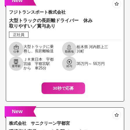
New
フジトランスポート株式会社
大型トラックの長距離ドライバー 休み
取りやすい／賞与あり
正社員
大型トラックに乗
栃木県
河内郡上三
務し、長距離輸送
川町
仕事
勤務地
業務を担当してい
ＪＲ東日本 宇都
ただきます。 主に
宮線 宇都宮駅
35万円～ 55万円
決まったルートで
最寄駅
給与
から 車25分
運行する定期便が
中心のため、年間
を通し
30秒で応募
New
株式会社 サニクリーン宇都宮