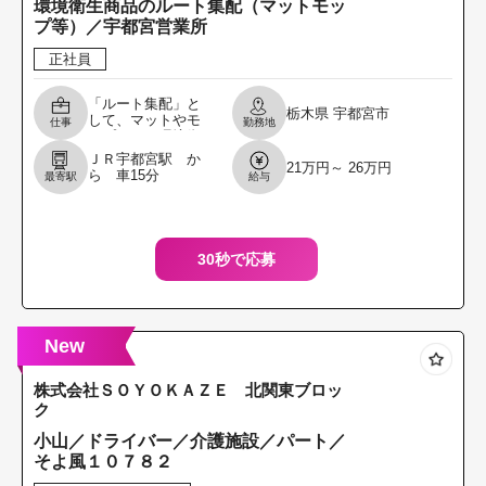
環境衛生商品のルート集配（マットモッ
プ等）／宇都宮営業所
正社員
「ルート集配」と
栃木県
宇都宮市
して、マットやモ
仕事
勤務地
ップなどの環境衛
生商品の交換 業務
ＪＲ宇都宮駅 か
21万円～ 26万円
をお任せします。
ら 車15分
最寄駅
給与
エリアは石橋、壬
生地区を受け持っ
て い
30秒で応募
New
株式会社ＳＯＹＯＫＡＺＥ 北関東ブロッ
ク
小山／ドライバー／介護施設／パート／
そよ風１０７８２