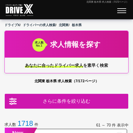
北関東 栃木県 求人検索（7/172ページ）
ドライブX
ドライバーの求人検索
北関東
栃木県
求人情報を探す
求人数
No.1
あなたに合ったドライバー求人
を素早く検索
北関東 栃木県 求人検索（7/172ページ）
さらに条件を絞り込む
1718
求人数
件
61 ～ 70
件 表示中