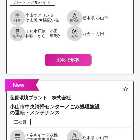
パート・アルバイト
小山ケアセンター
栃木県
小山市
そよ風 ★幅広い世
仕事
勤務地
代の方が活躍中、
正社員登用あり 介
ＪＲ水戸線 小田
万円～ 万円
護施設で送迎業務
林駅 から 車6分
最寄駅
給与
を行っていただき
ます。 ・リフト車
（
30秒で応募
New
荏原環境プラント 株式会社
小山市中央清掃センター／ごみ処理施設
の運転・メンテナンス
正社員
エネルギー回収推
栃木県
小山市
進施設中央清掃セ