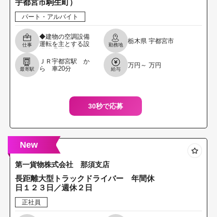
宇都宮市駒生町）
パート・アルバイト
◆建物の空調設備
栃木県
宇都宮市
運転を主とする設
仕事
勤務地
備管理業務全般 ・
モニター監視業務
ＪＲ宇都宮駅 か
万円～ 万円
・建物内外の巡回
ら 車20分
最寄駅
給与
点検 ・各種記録、
日報等の作成 ・営
30秒で応募
New
第一貨物株式会社 那須支店
長距離大型トラックドライバー 年間休
日１２３日／週休２日
正社員