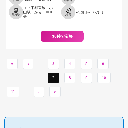
仕事
勤務地
ンターでの仕事で
ＪＲ宇都宮線 小
す。 ◆荏原製作所
山駅 から 車10
24万円～ 35万円
（プライム市場上
最寄駅
給与
分
場）のグループ会
社で安定性抜群。
◆公
30秒で応募
…
«
‹
3
4
5
6
7
8
9
10
…
11
›
»