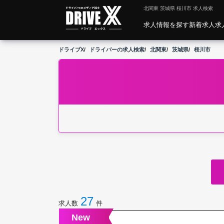
北関東 茨城県 桜川市 求人検索
求人情報を探す
新着求人
求
ドライブX
ドライバーの求人検索
北関東
茨城県
桜川市
27
求人数
件
New