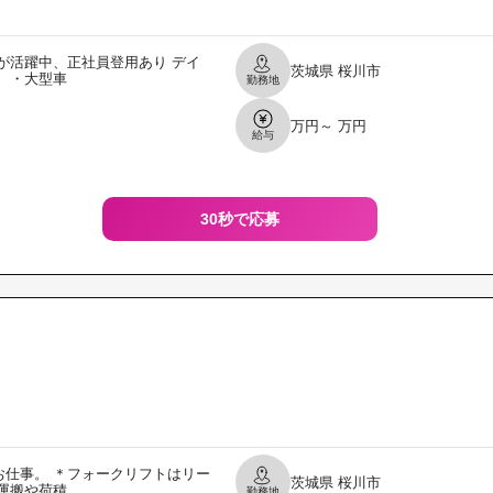
が活躍中、正社員登用あり デイ
茨城県
桜川市
 ・大型車
勤務地
万円～ 万円
給与
30秒で応募
仕事。 ＊フォークリフトはリー
茨城県
桜川市
運搬や荷積
勤務地