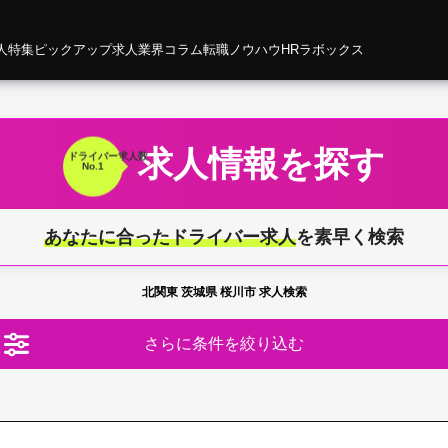
人特集
ピックアップ求人
業界コラム
転職ノウハウ
HRラボックス
求人情報を探す
ドライバー
求人数
No.1
あなたに合ったドライバー求人
を素早く検索
北関東 茨城県 桜川市 求人検索
さらに条件を絞り込む