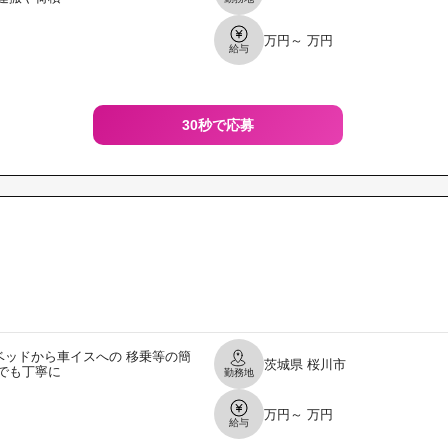
万円～ 万円
給与
30秒で応募
ッドから車イスへの 移乗等の簡
茨城県
桜川市
でも丁寧に
勤務地
万円～ 万円
給与