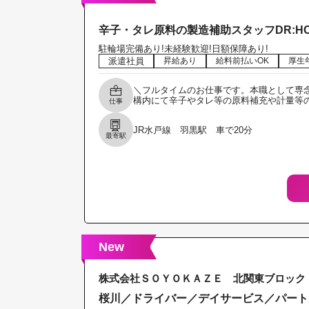
辛子・タレ原料の製造補助スタッフDR:HC07
駐輪場完備あり!未経験歓迎!日額保障あり!
派遣社員
昇給あり
給料前払いOK
厚生
＼フルタイムのお仕事です。本職として専
構内にて辛子やタレ等の原料補充や計量等
仕事
JR水戸線 羽黒駅 車で20分
最寄駅
New
株式会社ＳＯＹＯＫＡＺＥ 北関東ブロック
桜川／ドライバー／デイサービス／パート