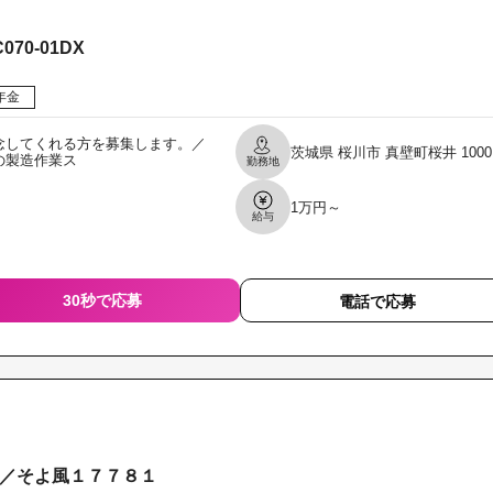
0-01DX
年金
念してくれる方を募集します。／
茨城県
桜川市
真壁町桜井
1000
の製造作業ス
勤務地
1万円～
給与
30秒で応募
電話で応募
／そよ風１７７８１