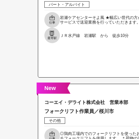
パート・アルバイト
岩瀬ケアセンターそよ風 ★幅広い世代の方
サービスで送迎業務を行っていただきます。
仕事
ＪＲ水戸線 岩瀬駅 から 徒歩10分
最寄駅
New
コーエイ・デライト株式会社 営業本部
フォークリフト作業員／桜川市
その他
◎鶏肉工場内でのフォークリフトを使ったお
チフォークリフトを使用します。 ＊荷物の
仕事