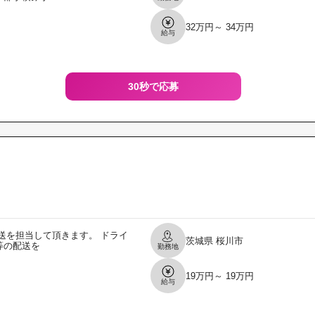
32万円～ 34万円
給与
30秒で応募
送を担当して頂きます。 ドライ
茨城県
桜川市
等の配送を
勤務地
19万円～ 19万円
給与