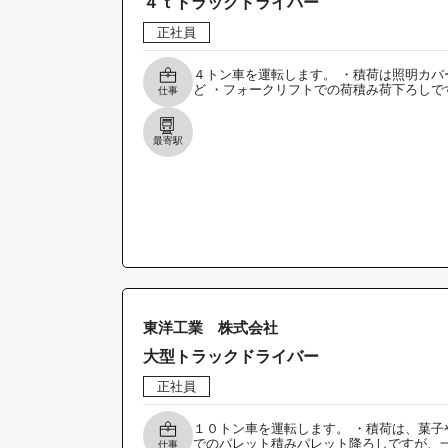
４ｔトラックドライバー
正社員
４トン車を運転します。 ・積荷は照明カバ
ど ・フォークリフトでの荷積み荷下ろしで
仕事
最寄駅
東洋工業 株式会社
大型トラックドライバー
正社員
１０トン車を運転します。 ・積荷は、菓子
でのパレット積みパレット降ろしですが、
仕事