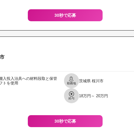
30秒で応募
市
棚入投入治具への材料段取と保管
茨城県
桜川市
フトを使用
勤務地
18万円～ 20万円
給与
30秒で応募