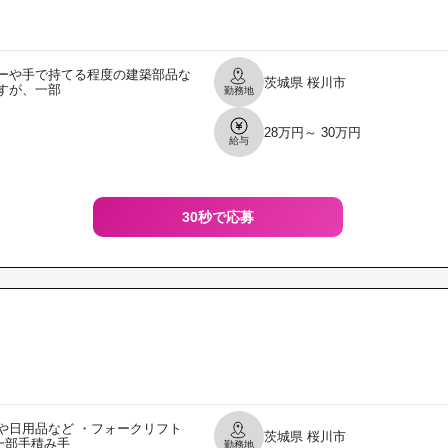
ーや手で持てる程度の建築部品な
茨城県
桜川市
すが、一部
勤務地
28万円～ 30万円
給与
30秒で応募
や日用品など ・フォークリフト
茨城県
桜川市
一部手積み手
勤務地