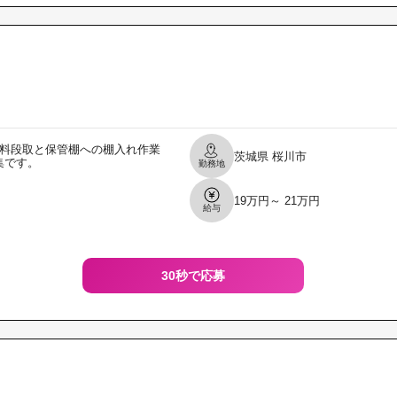
材料段取と保管棚への棚入れ作業
茨城県
桜川市
集です。
勤務地
19万円～ 21万円
給与
30秒で応募