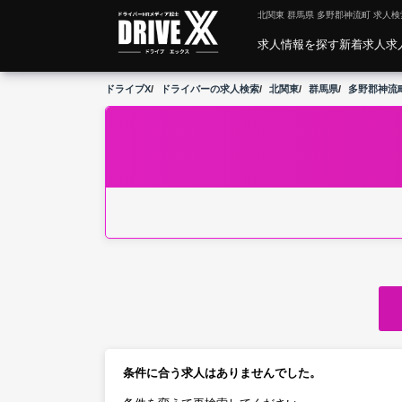
北関東 群馬県 多野郡神流町 求人検
求人情報を探す
新着求人
求
ドライブX
ドライバーの求人検索
北関東
群馬県
多野郡神流
条件に合う求人はありませんでした。