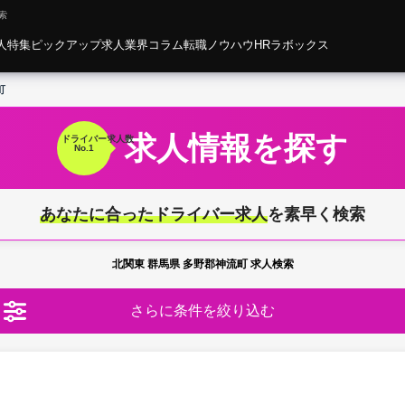
索
人特集
ピックアップ求人
業界コラム
転職ノウハウ
HRラボックス
町
求人情報を探す
ドライバー
求人数
No.1
あなたに合ったドライバー求人
を素早く検索
北関東 群馬県 多野郡神流町 求人検索
さらに条件を絞り込む