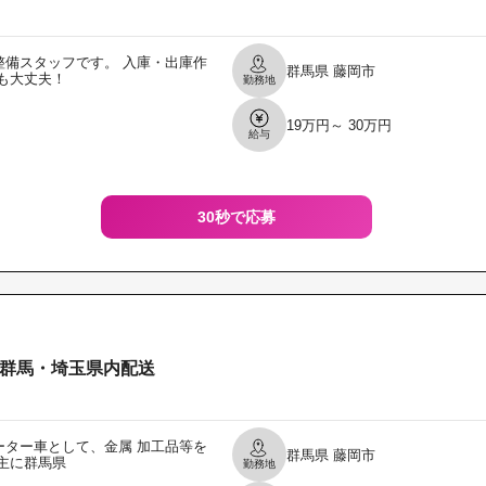
備スタッフです。 入庫・出庫作
群馬県
藤岡市
も大丈夫！
勤務地
19万円～ 30万円
給与
30秒で応募
群馬・埼玉県内配送
ター車として、金属 加工品等を
群馬県
藤岡市
主に群馬県
勤務地