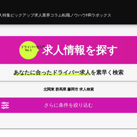
人特集
ピックアップ求人
業界コラム
転職ノウハウ
HRラボックス
求人情報を探す
ドライバー
求人数
No.1
あなたに合ったドライバー求人
を素早く検索
北関東 群馬県 藤岡市 求人検索
さらに条件を絞り込む