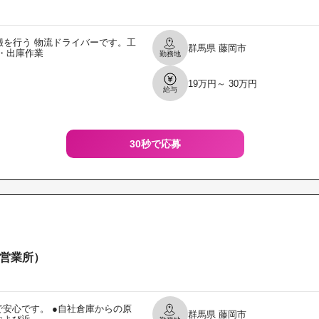
を行う 物流ドライバーです。工
群馬県
藤岡市
・出庫作業
勤務地
19万円～ 30万円
給与
30秒で応募
営業所）
で安心です。 ●自社倉庫からの原
群馬県
藤岡市