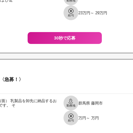
および近
勤務地
23万円～ 29万円
給与
30秒で応募
〈急募！〉
面） 乳製品を卸先に納品するお
群馬県
藤岡市
です。 そ
勤務地
万円～ 万円
給与