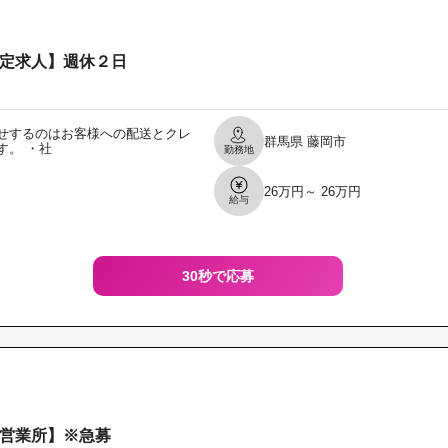
定求人】週休２日
せするのはお客様への配送とクレ
群馬県
藤岡市
す。 ・社
勤務地
26万円～ 26万円
給与
30秒で応募
営業所】※急募