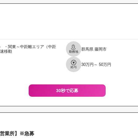
） ・関東～中距離エリア（中距
群馬県
藤岡市
高速移動
勤務地
30万円～ 50万円
給与
30秒で応募
営業所】※急募