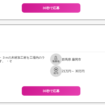
30秒で応募
・３ｍの木材加工材を工場内のラ
群馬県
藤岡市
す。 ・そ
勤務地
21万円～ 30万円
給与
30秒で応募