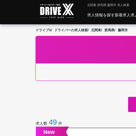
北関東 群馬県 藤岡市 求人検索
求人情報を探す
新着求人
求
ドライブX
ドライバーの求人検索
北関東
群馬県
藤岡市
49
求人数
件
New