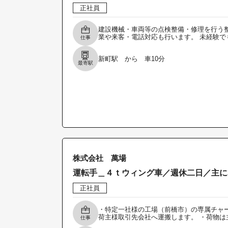
正社員
建設機械・車両等の点検整備・修理を行う整
業や来客・電話対応も行います。 未経験で
仕事
新町駅 から 車10分
最寄駅
株式会社 萬場
運転手＿４ｔウィング車／週休二日／主に
正社員
・特定一社様の工場（前橋市）の専属チャー
荷主様取引先会社へ運搬します。 ・荷物は
仕事