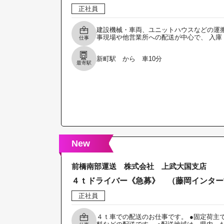
正社員
建設機械・車両、ユニットハウスなどの運搬
事現場や他営業所への配送が中心で、 入庫
仕事
新町駅 から 車10分
最寄駅
New
前橋南部運送 株式会社 上武大国支店
４ｔドライバー《急募》 （藤岡インター
正社員
４ｔ車での配送のお仕事です。 ●固定荷主