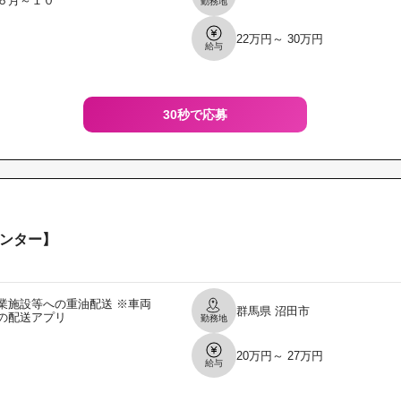
６月～１０
勤務地
22万円～ 30万円
給与
30秒で応募
ンター】
業施設等への重油配送 ※車両
群馬県
沼田市
の配送アプリ
勤務地
20万円～ 27万円
給与