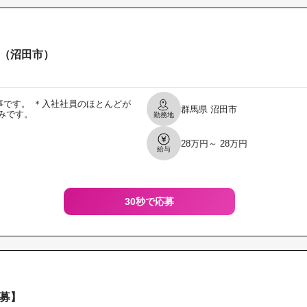
（沼田市）
です。 ＊入社社員のほとんどが
群馬県
沼田市
みです。
勤務地
28万円～ 28万円
給与
30秒で応募
募】