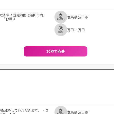
の清掃 ＊送迎範囲は沼田市内、
群馬県
沼田市
、「お帰り
勤務地
万円～ 万円
給与
30秒で応募
配達をしていただきます。 ・２
群馬県
沼田市