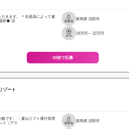
だきます。 ＊生産高によって雇
群馬県
沼田市
場所◆ 沼
勤務地
19万円～ 22万円
給与
30秒で応募
リゾート
般です。 ・夏山リフト運行管理
群馬県
沼田市
ンド（アス
勤務地