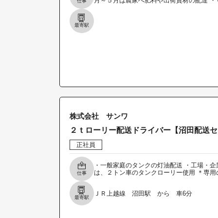
月～５月は農家へ肥料や出荷資材の配達 ・
仕事
最寄駅
株式会社 サンワ
２ｔローリー配送ドライバー【沼田配送セ
正社員
・一般家庭のタンクの灯油配送 ・工場・企
は、２トン車のタンクローリー使用 ＊専用
仕事
ＪＲ上越線 沼田駅 から 車6分
最寄駅