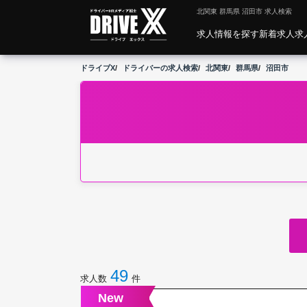
北関東 群馬県 沼田市 求人検索
求人情報を探す
新着求人
求
ドライブX
ドライバーの求人検索
北関東
群馬県
沼田市
49
求人数
件
New