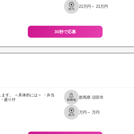
21万円～ 21万円
給与
30秒で応募
ます。 ＜具体的には＞ ・弁当
群馬県
沼田市
 ・盛り付
勤務地
万円～ 万円
給与