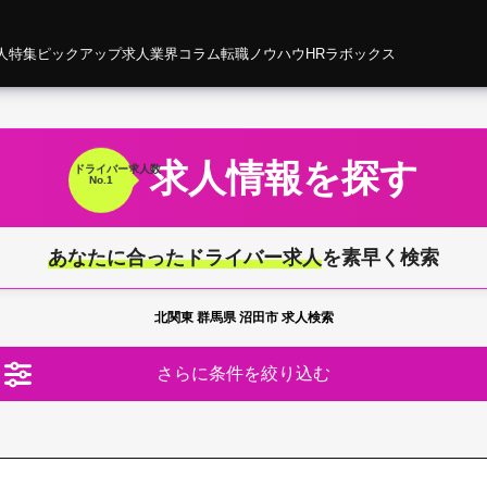
人特集
ピックアップ求人
業界コラム
転職ノウハウ
HRラボックス
求人情報を探す
ドライバー
求人数
No.1
あなたに合ったドライバー求人
を素早く検索
北関東 群馬県 沼田市 求人検索
さらに条件を絞り込む