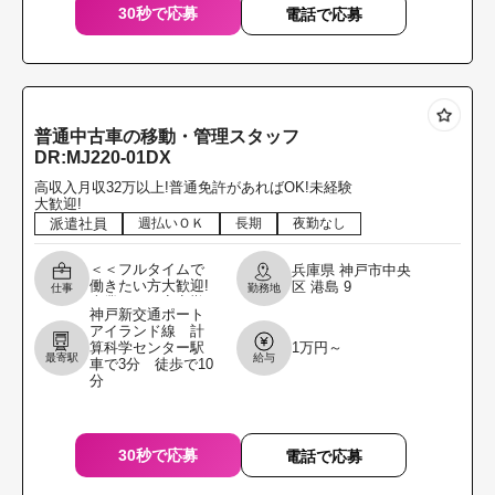
30秒で応募
電話で応募
普通中古車の移動・管理スタッフ
DR:MJ220-01DX
高収入月収32万以上!普通免許があればOK!未経験
大歓迎!
派遣社員
週払いＯＫ
長期
夜勤なし
＜＜フルタイムで
兵庫県
神戸市中央
働きたい方大歓迎!
区
港島
9
仕事
勤務地
本業として安定勤
神戸新交通ポート
務したい方を募集
アイランド線 計
します!!＞＞ ＼職
算科学センター駅
1万円～
場見学からでもOK
最寄駅
給与
車で3分 徒歩で10
です!履歴書不要
分
30秒で応募
電話で応募