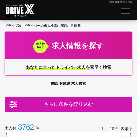
関西 兵庫県 求人検索
ドライブX
ドライバーの求人検索
関西
兵庫県
求人情報を探す
求人数
No.1
あなたに合ったドライバー求人
を素早く検索
関西 兵庫県 求人検索
さらに条件を絞り込む
3762
求人数
件
1 ～ 10
件 表示中