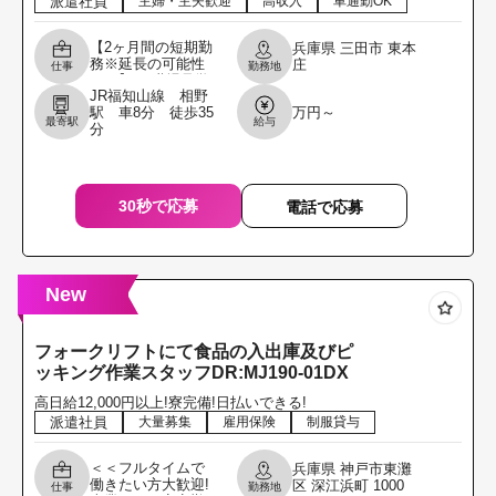
派遣社員
主婦・主夫歓迎
高収入
車通勤OK
【2ヶ月間の短期勤
兵庫県
三田市
東本
務※延長の可能性
庄
仕事
勤務地
あり】 ＼職場見学
JR福知山線 相野
からでもOKです!
駅 車8分 徒歩35
万円～
履歴書不要!／ 2tシ
最寄駅
給与
分
ョート車で食品の
配送ドライバ
30秒で応募
電話で応募
New
フォークリフトにて食品の入出庫及びピ
ッキング作業スタッフDR:MJ190-01DX
高日給12,000円以上!寮完備!日払いできる!
派遣社員
大量募集
雇用保険
制服貸与
＜＜フルタイムで
兵庫県
神戸市東灘
働きたい方大歓迎!
区
深江浜町
1000
仕事
勤務地