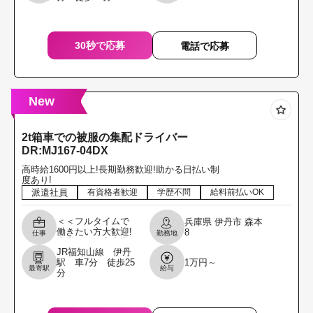
です!履歴書不要
30秒で応募
電話で応募
New
2t箱車での被服の集配ドライバー
DR:MJ167-04DX
高時給1600円以上!長期勤務歓迎!助かる日払い制
度あり!
派遣社員
有資格者歓迎
学歴不問
給料前払いOK
＜＜フルタイムで
兵庫県
伊丹市
森本
働きたい方大歓迎!
8
仕事
勤務地
本業として安定勤
JR福知山線 伊丹
務したい方を募集
駅 車7分 徒歩25
1万円～
します!!＞＞ ＼職
最寄駅
給与
分
場見学からでもOK
です!履歴書不要