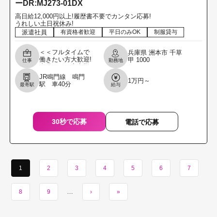
ーDR:MJ273-01DX
高日給12,000円以上!履歴書不要でカンタン応募!
うれしい土日祝休み!
派遣社員
有資格者歓迎
平日のみOK
制服貸与
＜＜フルタイムで
兵庫県
洲本市
千草
働きたい方大歓迎!
甲
1000
仕事
勤務地
本業として安定勤
務したい方を募集
JR鳴門線 鳴門
1万円～
します!!＞＞ ＼職
駅 車40分
最寄駅
給与
場見学からでもOK
です!履歴書不要
30秒で応募
電話で応募
1
2
3
4
5
6
7
…
8
9
›
»