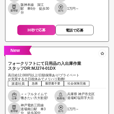
本業として安定勤
阪神本線 深江
務したい方を募集
駅 車6分 徒歩30
1万円～
します!!＞＞ ＼職
最寄駅
給与
分
場見学からでもOK
です!履歴書不要
30秒で応募
電話で応募
New
フォークリフトにて日用品の入出庫作業
スタッフDR:MJ274-01DX
高日給12,000円以上!日額保障あり!プライベート
が充実する土日祝休みでメリハリ勤務!
派遣社員
急募
履歴書不要
社会保険完備
＜＜フルタイムで
兵庫県
神戸市北区
働きたい方大歓迎!
道場町塩田字大日
仕事
勤務地
本業として安定勤
1000
神戸電鉄三田線
務したい方を募集
道場南口駅 車3
1万円～
します!!＞＞ ＼職
最寄駅
給与
分 徒歩30分
場見学からでもOK