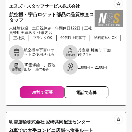
エヌズ・スタッフサービス株式会社
航空機・宇宙ロケット部品の品質検査ス
タッフ
未経験歓迎｜土日祝休み｜年間休日122日｜正社
員登用実績あり 仕事内容
正社員
ブランクOK
60代以上応募可
給料前払いOK
航空機や宇宙ロケ
兵庫県
川西市
下加
ットに使用される
茂
2-1-6
仕事
勤務地
精密部品の品質検
査業務をお任せし
JR宝塚線 川西池
1300円～ 2100円
ます。 自衛隊航空
田駅 車で8分
最寄駅
給与
機や宇宙関連プロ
ジェクトにも使用
される
30秒で応募
電話で応募
明雪運輸株式会社 尼崎共同配送センター
2t車での大手コンビニ店舗へ食品ルート