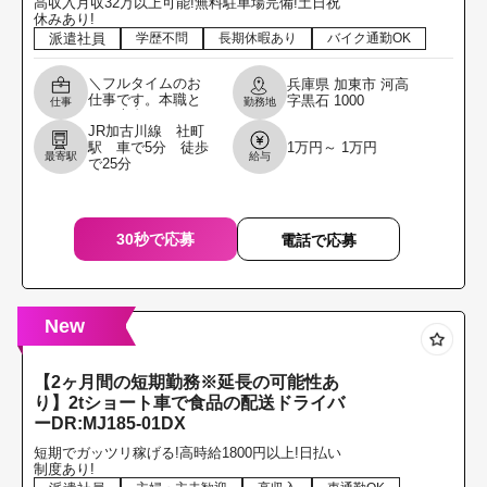
高収入月収32万以上可能!無料駐車場完備!土日祝
休みあり!
派遣社員
学歴不問
長期休暇あり
バイク通勤OK
＼フルタイムのお
兵庫県
加東市
河高
仕事です。本職と
字黒石
1000
仕事
勤務地
して専念してくれ
JR加古川線 社町
る方を募集しま
駅 車で5分 徒歩
1万円～ 1万円
す。／ 4t車にて製
最寄駅
給与
で25分
品の配送ドライバ
ー 必須免許・・・
中型
30秒で応募
電話で応募
New
【2ヶ月間の短期勤務※延長の可能性あ
り】2tショート車で食品の配送ドライバ
ーDR:MJ185-01DX
短期でガッツリ稼げる!高時給1800円以上!日払い
制度あり!