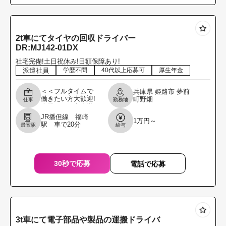
2t車にてタイヤの回収ドライバー
DR:MJ142-01DX
社宅完備!土日祝休み!日額保障あり!
派遣社員
学歴不問
40代以上応募可
厚生年金
＜＜フルタイムで
兵庫県
姫路市
夢前
働きたい方大歓迎!
町野畑
仕事
勤務地
本業として安定勤
務したい方を募集
JR播但線 福崎
1万円～
します!!＞＞ ＼職
駅 車で20分
最寄駅
給与
場見学からでもOK
です!履歴書不要
30秒で応募
電話で応募
3t車にて電子部品や製品の運搬ドライバ