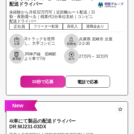
配送ドライバー
未経験から月収32万円可｜近距離ルート配送｜日
勤・夜勤選べる｜残業代1分単位支給｜コンビニ
配送ドライバー
正社員
フリーター歓迎
高収入
退職金あり
2tトラックを使用
兵庫県
尼崎市
次屋
し、大手コンビニ
2-2-30
仕事
勤務地
店舗へ食品配送を
行うルートドライ
JR神戸線 尼崎駅
27万円～ 32万円
バーのお仕事で
より車で7分
最寄駅
給与
す。 配送する商品
は、お惣菜・パ
ン・ヨー
30秒で応募
電話で応募
New
4t車にて製品の配送ドライバー
DR:MJ231-03DX