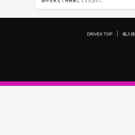
条件を変えて再検索してください。
DRIVEX TOP
個人情