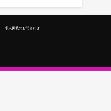
求人掲載のお問合わせ