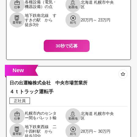
各種設備（電気・
北海道
札幌市中央
機器設備）の点
区
仕事
勤務地
検、 検針、記録、
地下鉄南北線 す
モニター監視、測
すきの駅 から
20万円～ 23万円
定、機器等のメン
最寄駅
給与
徒歩3分
テナンス その他、
資料作成、客先対
応、業
30秒で応募
New
日の出運輸株式会社 中央市場営業所
４ｔトラック運転手
正社員
札幌市内のセンタ
北海道
札幌市中央
ー間をパレット輸
区
仕事
勤務地
送で、２往復して
地下鉄東西線 二
いただきます ＊３
十四軒駅 から
28万円～ 30万円
０代～５０代のド
最寄駅
給与
徒歩10分
ライバーが活躍中