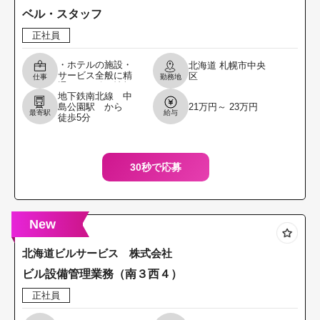
ベル・スタッフ
正社員
・ホテルの施設・
北海道
札幌市中央
サービス全般に精
区
仕事
勤務地
通し、正確な情報
地下鉄南北線 中
をゲストに 提供 ・
島公園駅 から
21万円～ 23万円
シャトルバスで札
最寄駅
給与
徒歩5分
幌駅間の送迎業務
を担当し、安全か
つ丁
30秒で応募
New
北海道ビルサービス 株式会社
ビル設備管理業務（南３西４）
正社員