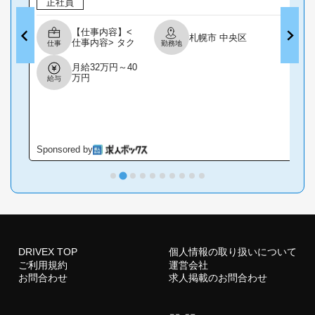
正社員
【仕事内容】<
札幌市 中央区
仕事内容> タク
仕事
勤務地
シードライバー
初心者でも安心
月給32万円～40
<Q1>土地勘が
万円
給与
ないから心
配…。 └全車ナ
ビ搭載なので指
示通りに走れば
大丈夫! 道を学
べる地理の基礎
研修を実施する
Sponsored by
S
場合もあります
<Q2>トラブル
が多そうで不
安…。 └ドラレ
コ搭載車多数!ア
プリ経由のお客
様なら金銭の受
け渡しもナシ タ
クシー内に緊急
DRIVEX TOP
個人情報の取り扱いについて
連絡システムも
装備されてお
ご利用規約
運営会社
り、万が一でも
お問合わせ
求人掲載のお問合わせ
安心です! <Q3>
ちゃんと稼げ...