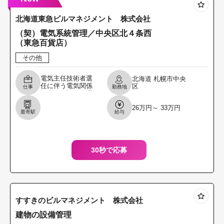
北海道東急ビルマネジメント 株式会社
（契）電気系統管理／中央区北４条西
（東急百貨店）
その他
電気主任技術者選
北海道
札幌市中央
任に伴う電気関係
区
仕事
勤務地
の業務と設備管理
に携わっていただ
26万円～ 33万円
きます。 設備管理
最寄駅
給与
は建物内の巡回点
検及びメーターな
どの検
30秒で応募
すすきのビルマネジメント 株式会社
建物の設備管理