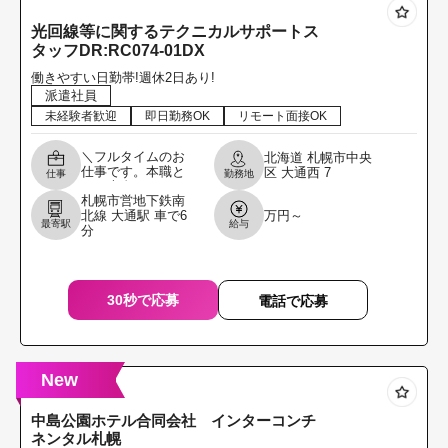
光回線等に関するテクニカルサポートス
タッフDR:RC074-01DX
働きやすい日勤帯!週休2日あり!
派遣社員
未経験者歓迎
即日勤務OK
リモート面接OK
＼フルタイムのお
北海道
札幌市中央
仕事です。本職と
区
大通西
7
仕事
勤務地
して専念してくれ
札幌市営地下鉄南
る方を募集しま
北線 大通駅 車で6
万円～
す。／ 【3月23日
最寄駅
給与
分
又は4月6日から勤
務スタート】 【6
ヶ
30秒で応募
電話で応募
New
中島公園ホテル合同会社 インターコンチ
ネンタル札幌