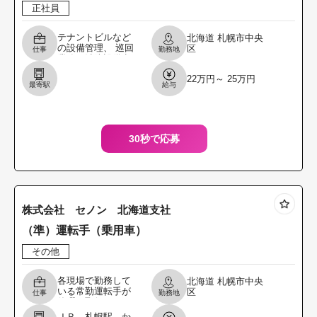
正社員
テナントビルなど
北海道
札幌市中央
の設備管理、 巡回
区
仕事
勤務地
業務や消防設備点
検、空調設備点
22万円～ 25万円
検、 給排水設備点
最寄駅
給与
検及び故障対応な
どを行います。 ＊
資格
30秒で応募
株式会社 セノン 北海道支社
（準）運転手（乗用車）
その他
各現場で勤務して
北海道
札幌市中央
いる常勤運転手が
区
仕事
勤務地
休暇を取得する
際、 代替運転手と
ＪＲ 札幌駅 か