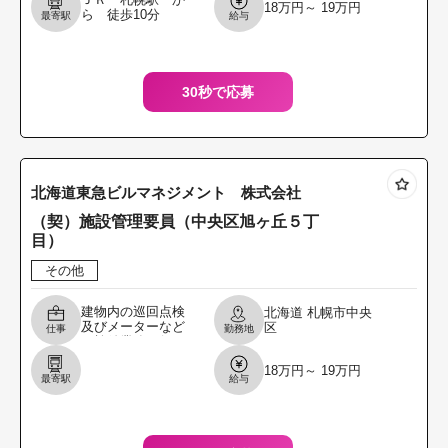
18万円～ 19万円
して業務に従事し
ら 徒歩10分
最寄駅
給与
ていただきます。
主に乗用車にて、
役員・
30秒で応募
北海道東急ビルマネジメント 株式会社
（契）施設管理要員（中央区旭ヶ丘５丁
目）
その他
建物内の巡回点検
北海道
札幌市中央
及びメーターなど
区
仕事
勤務地
の検針業務を行っ
ていただきます。
18万円～ 19万円
また、機器の不具
最寄駅
給与
合や故障を発見し
た場合は小修繕
（一時対