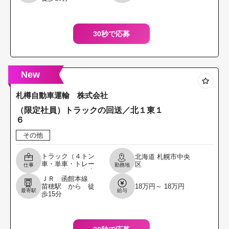
です。 ＊未経験者
の方
30秒で応募
New
札樽自動車運輸 株式会社
（限定社員）トラックの回送／北１東１
６
その他
トラック（４トン
北海道
札幌市中央
車・単車・トレー
区
仕事
勤務地
ラ）を札幌西支店
ＪＲ 函館本線
（札幌市西区発
苗穂駅 から 徒
18万円～ 18万円
寒）や苫小牧支店
最寄駅
給与
歩15分
へ回送する業務を
やっていただきま
す。 また