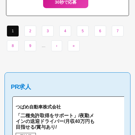
30秒で応募
1
2
3
4
5
6
7
…
8
9
›
»
PR求人
つばめ自動車株式会社
「二種免許取得をサポート」/夜勤メ
インの送迎ドライバー/月収40万円も
目指せる/賞与あり/