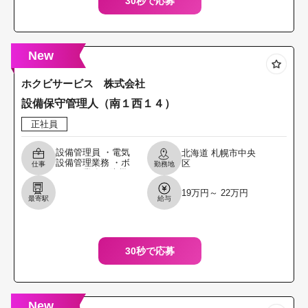
30秒で応募
New
ホクビサービス 株式会社
設備保守管理人（南１西１４）
正社員
設備管理員 ・電気
北海道
札幌市中央
設備管理業務 ・ボ
区
仕事
勤務地
イラー業務、防災
業務 ・その他雑務
19万円～ 22万円
＊宿直：月１０回
最寄駅
給与
程度 ＊業務の変更
範囲：変更なし
30秒で応募
New