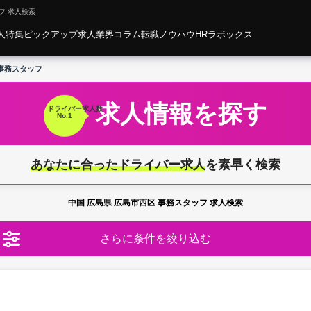
フ 求人検索
人特集
ピックアップ求人
業界コラム
転職ノウハウ
HRラボックス
事務スタッフ
求人情報を探す
ドライバー
求人数
No.1
あなたに合ったドライバー求人
を素早く検索
中国 広島県 広島市西区 事務スタッフ 求人検索
さらに条件を絞り込む