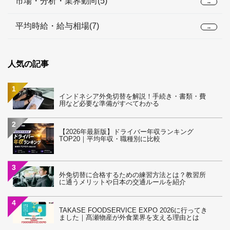
市場・分析・業界動向(5)
→
平均時給・給与相場(7)
→
人気の記事
1
インドネシア外免切替を解説！手続き・書類・費
用など必要な準備がすべてわかる
2
【2026年最新版】ドライバー年収ランキング
TOP20｜平均年収・職種別に比較
3
外免切替に合格するための練習方法とは？教習所
に通うメリットや日本の交通ルールを紹介
4
TAKASE FOODSERVICE EXPO 2026に行ってき
ました｜髙瀬物産が外食業界を支える理由とは