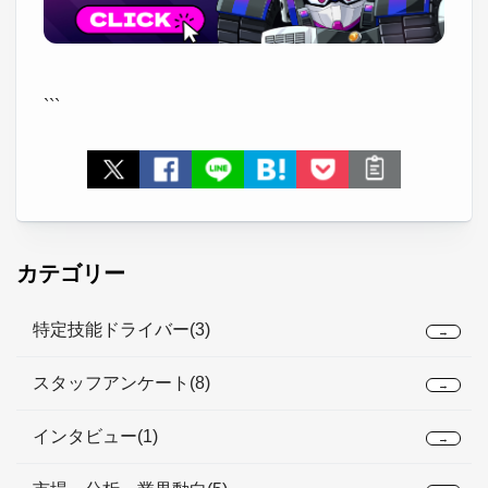
```
ツイート
facebookシェア
LINEで送る
はてなブックマーク
Pocket
URLとタイ
カテゴリー
特定技能ドライバー(3)
→
スタッフアンケート(8)
→
インタビュー(1)
→