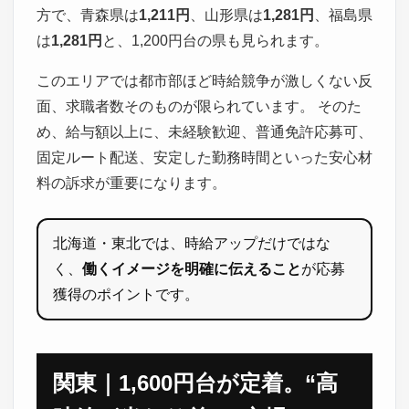
方で、青森県は
1,211円
、山形県は
1,281円
、福島県
は
1,281円
と、1,200円台の県も見られます。
このエリアでは都市部ほど時給競争が激しくない反
面、求職者数そのものが限られています。 そのた
め、給与額以上に、未経験歓迎、普通免許応募可、
固定ルート配送、安定した勤務時間といった安心材
料の訴求が重要になります。
北海道・東北では、時給アップだけではな
く、
働くイメージを明確に伝えること
が応募
獲得のポイントです。
関東｜1,600円台が定着。“高