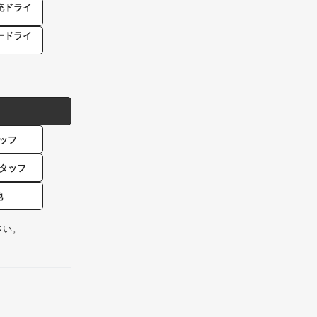
充ドライ
ードライ
ッフ
タッフ
他
さい。