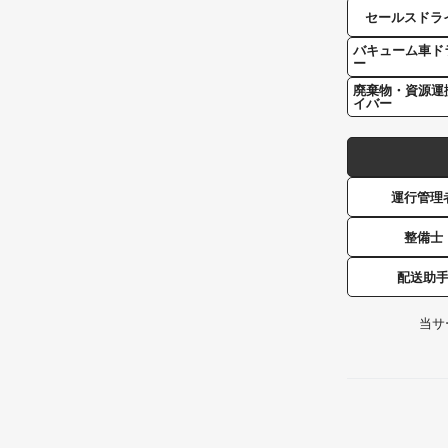
セールスドラ
バキューム車ド
ー
廃棄物・資源運
イバー
運行管理
整備士
配送助
当サ