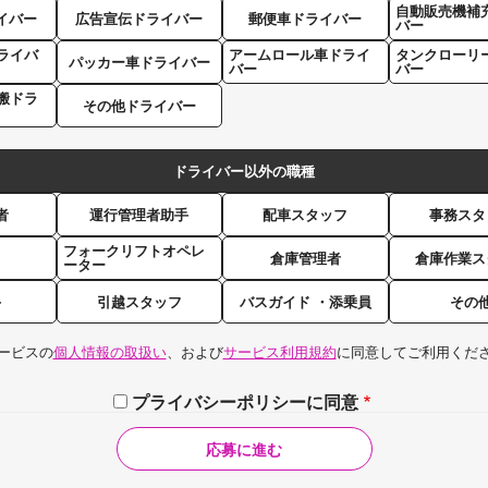
自動販売機補
イバー
広告宣伝ドライバー
郵便車ドライバー
バー
ライバ
アームロール車ドライ
タンクローリ
パッカー車ドライバー
バー
バー
搬ドラ
その他ドライバー
ドライバー以外の職種
者
運行管理者助手
配車スタッフ
事務スタ
フォークリフトオペレ
倉庫管理者
倉庫作業ス
ーター
手
引越スタッフ
バスガイド ・添乗員
その
ービスの
個人情報の取扱い
、および
サービス利用規約
に同意してご利用くだ
プライバシーポリシーに同意