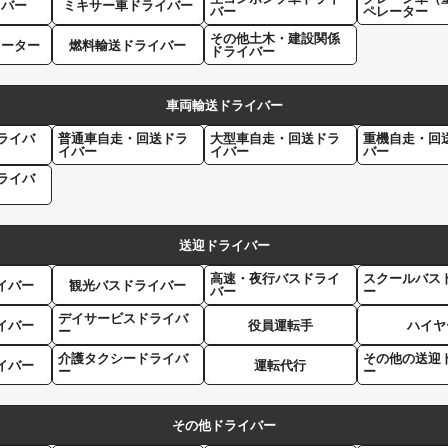
イバー
ミキサー車ドライバー
バー
ペレーター
その他土木・建設関係
レーター
燃料輸送ドライバー
ドライバー
車両輸送ドライバー
ライバ
普通車自走・回送ドラ
大型車自走・回送ドラ
重機自走・回
イバー
イバー
バー
ライバ
送迎ドライバー
高速・夜行バスドライ
スクールバス
イバー
観光バスドライバー
バー
ー
デイサービスドライバ
イバー
役員運転手
ハイヤ
ー
介護タクシードライバ
その他の送迎
イバー
運転代行
ー
ー
その他ドライバー