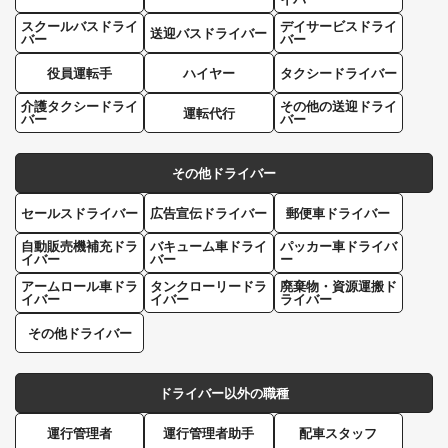
スクールバスドライ
デイサービスドライ
送迎バスドライバー
バー
バー
役員運転手
ハイヤー
タクシードライバー
介護タクシードライ
その他の送迎ドライ
運転代行
バー
バー
その他ドライバー
セールスドライバー
広告宣伝ドライバー
郵便車ドライバー
自動販売機補充ドラ
バキューム車ドライ
パッカー車ドライバ
イバー
バー
ー
アームロール車ドラ
タンクローリードラ
廃棄物・資源運搬ド
イバー
イバー
ライバー
その他ドライバー
ドライバー以外の職種
運行管理者
運行管理者助手
配車スタッフ