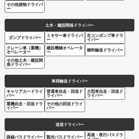
その他貨物ドライバ
ー
土木・建設関係ドライバー
ミキサー車ドライバ
生コンポンプ車ドラ
ダンプドライバー
ー
イバー
クレーン車（重機）
建設機械オペレータ
燃料輸送ドライバー
オペレーター
ー
その他土木・建設関
係ドライバー
車両輸送ドライバー
キャリアカードライ
普通車自走・回送ド
大型車自走・回送ド
バー
ライバー
ライバー
重機自走・回送ドラ
その他の回送ドライ
イバー
バー
送迎ドライバー
高速・夜行バスドラ
路線バスドライバー
観光バスドライバー
イバー