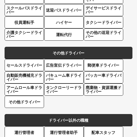
スクールバスドライ
デイサービスドライ
送迎バスドライバー
バー
バー
役員運転手
ハイヤー
タクシードライバー
介護タクシードライ
その他の送迎ドライ
運転代行
バー
バー
その他ドライバー
セールスドライバー
広告宣伝ドライバー
郵便車ドライバー
自動販売機補充ドラ
バキューム車ドライ
パッカー車ドライバ
イバー
バー
ー
アームロール車ドラ
タンクローリードラ
廃棄物・資源運搬ド
イバー
イバー
ライバー
その他ドライバー
ドライバー以外の職種
運行管理者
運行管理者助手
配車スタッフ