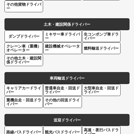
その他貨物ドライバ
ー
土木・建設関係ドライバー
ミキサー車ドライバ
生コンポンプ車ドラ
ダンプドライバー
ー
イバー
クレーン車（重機）
建設機械オペレータ
燃料輸送ドライバー
オペレーター
ー
その他土木・建設関
係ドライバー
車両輸送ドライバー
キャリアカードライ
普通車自走・回送ド
大型車自走・回送ド
バー
ライバー
ライバー
重機自走・回送ドラ
その他の回送ドライ
イバー
バー
送迎ドライバー
高速・夜行バスドラ
路線バスドライバー
観光バスドライバー
イバー