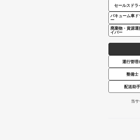
セールスドラ
バキューム車ド
ー
廃棄物・資源運
イバー
運行管理
整備士
配送助
当サ