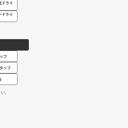
充ドライ
ードライ
ッフ
タッフ
他
さい。