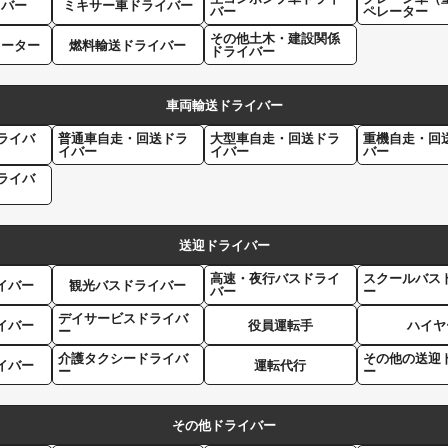
イバー
ミキサー車ドライバー
バー
ペレーター
その他土木・建設関係
レーター
燃料輸送ドライバー
ドライバー
車両輸送ドライバー
ライバ
普通車自走・回送ドラ
大型車自走・回送ドラ
重機自走・回
イバー
イバー
バー
ライバ
送迎ドライバー
高速・夜行バスドライ
スクールバス
イバー
観光バスドライバー
バー
ー
デイサービスドライバ
イバー
役員運転手
ハイヤ
ー
介護タクシードライバ
その他の送迎
イバー
運転代行
ー
ー
その他ドライバー