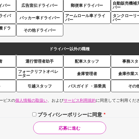
自動販売機補
イバー
広告宣伝ドライバー
郵便車ドライバー
バー
ライバ
アームロール車ドライ
タンクローリ
パッカー車ドライバー
バー
バー
搬ドラ
その他ドライバー
ドライバー以外の職種
者
運行管理者助手
配車スタッフ
事務スタ
フォークリフトオペレ
倉庫管理者
倉庫作業ス
ーター
手
引越スタッフ
バスガイド ・添乗員
その
ービスの
個人情報の取扱い
、および
サービス利用規約
に同意してご利用くだ
プライバシーポリシーに同意