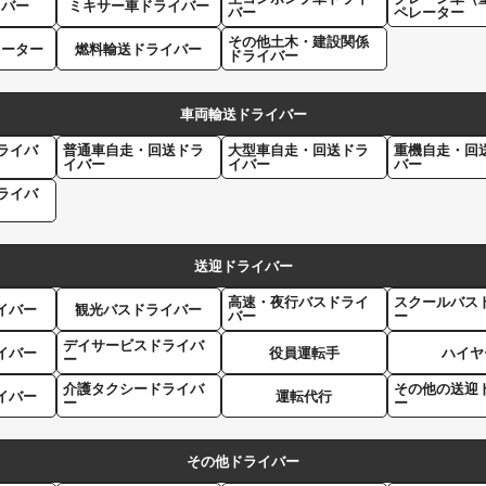
イバー
ミキサー車ドライバー
バー
ペレーター
その他土木・建設関係
レーター
燃料輸送ドライバー
ドライバー
車両輸送ドライバー
ライバ
普通車自走・回送ドラ
大型車自走・回送ドラ
重機自走・回
イバー
イバー
バー
ライバ
送迎ドライバー
高速・夜行バスドライ
スクールバス
イバー
観光バスドライバー
バー
ー
デイサービスドライバ
イバー
役員運転手
ハイヤ
ー
介護タクシードライバ
その他の送迎
イバー
運転代行
ー
ー
その他ドライバー