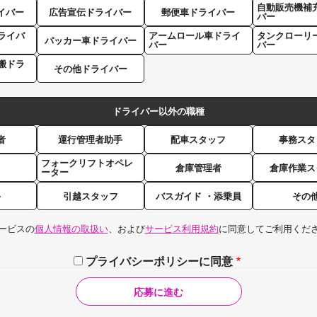
自動販売機補
イバー
広告宣伝ドライバー
郵便車ドライバー
バー
ライバ
アームロール車ドライ
タンクローリ
パッカー車ドライバー
バー
バー
搬ドラ
その他ドライバー
ドライバー以外の職種
者
運行管理者助手
配車スタッフ
事務スタ
フォークリフトオペレ
倉庫管理者
倉庫作業ス
ーター
手
引越スタッフ
バスガイド ・添乗員
その
ービスの
個人情報の取扱い
、および
サービス利用規約
に同意してご利用くだ
プライバシーポリシーに同意