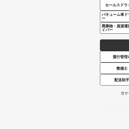
セールスドラ
バキューム車ド
ー
廃棄物・資源運
イバー
運行管理
整備士
配送助
当サ