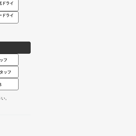
充ドライ
ードライ
ッフ
タッフ
他
さい。