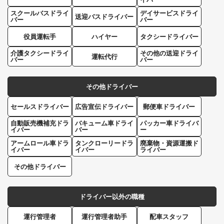
スクールバスドライ
デイサービスドライ
送迎バスドライバー
バー
バー
役員運転手
ハイヤー
タクシードライバー
介護タクシードライ
その他の送迎ドライ
運転代行
バー
バー
その他ドライバー
セールスドライバー
広告宣伝ドライバー
郵便車ドライバー
自動販売機補充ドラ
バキューム車ドライ
パッカー車ドライバ
イバー
バー
ー
アームロール車ドラ
タンクローリードラ
廃棄物・資源運搬ド
イバー
イバー
ライバー
その他ドライバー
ドライバー以外の職種
運行管理者
運行管理者助手
配車スタッフ