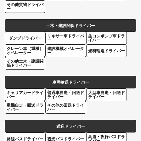
その他貨物ドライバ
ー
土木・建設関係ドライバー
ミキサー車ドライバ
生コンポンプ車ドラ
ダンプドライバー
ー
イバー
クレーン車（重機）
建設機械オペレータ
燃料輸送ドライバー
オペレーター
ー
その他土木・建設関
係ドライバー
車両輸送ドライバー
キャリアカードライ
普通車自走・回送ド
大型車自走・回送ド
バー
ライバー
ライバー
重機自走・回送ドラ
その他の回送ドライ
イバー
バー
送迎ドライバー
高速・夜行バスドラ
路線バスドライバー
観光バスドライバー
イバー