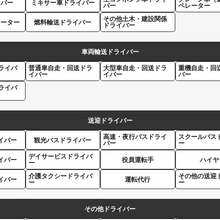
イバー
ミキサー車ドライバー
バー
ペレーター
その他土木・建設関係
レーター
燃料輸送ドライバー
ドライバー
車両輸送ドライバー
ライバ
普通車自走・回送ドラ
大型車自走・回送ドラ
重機自走・回
イバー
イバー
バー
ライバ
送迎ドライバー
高速・夜行バスドライ
スクールバス
イバー
観光バスドライバー
バー
ー
デイサービスドライバ
イバー
役員運転手
ハイヤ
ー
介護タクシードライバ
その他の送迎
イバー
運転代行
ー
ー
その他ドライバー