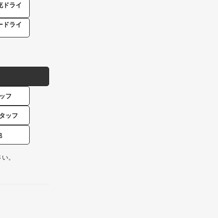
充ドライ
ードライ
ッフ
タッフ
他
さい。