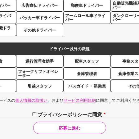
自動販売機補
イバー
広告宣伝ドライバー
郵便車ドライバー
バー
ライバ
アームロール車ドライ
タンクローリ
パッカー車ドライバー
バー
バー
搬ドラ
その他ドライバー
ドライバー以外の職種
者
運行管理者助手
配車スタッフ
事務スタ
フォークリフトオペレ
倉庫管理者
倉庫作業ス
ーター
手
引越スタッフ
バスガイド ・添乗員
その
ービスの
個人情報の取扱い
、および
サービス利用規約
に同意してご利用くだ
プライバシーポリシーに同意