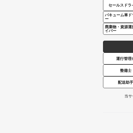
セールスドラ
バキューム車ド
ー
廃棄物・資源運
イバー
運行管理
整備士
配送助
当サ