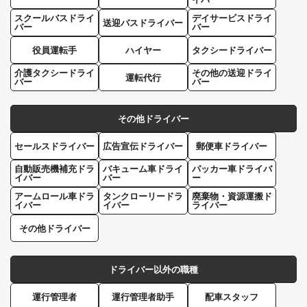
スクールバスドライ
デイサービスドライ
送迎バスドライバー
バー
バー
役員運転手
ハイヤー
タクシードライバー
介護タクシードライ
その他の送迎ドライ
運転代行
バー
バー
その他ドライバー
セールスドライバー
広告宣伝ドライバー
郵便車ドライバー
自動販売機補充ドラ
バキューム車ドライ
パッカー車ドライバ
イバー
バー
ー
アームロール車ドラ
タンクローリードラ
廃棄物・資源運搬ド
イバー
イバー
ライバー
その他ドライバー
ドライバー以外の職種
運行管理者
運行管理者助手
配車スタッフ