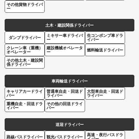
その他貨物ドライバ
ー
土木・建設関係ドライバー
ミキサー車ドライバ
生コンポンプ車ドラ
ダンプドライバー
ー
イバー
クレーン車（重機）
建設機械オペレータ
燃料輸送ドライバー
オペレーター
ー
その他土木・建設関
係ドライバー
車両輸送ドライバー
キャリアカードライ
普通車自走・回送ド
大型車自走・回送ド
バー
ライバー
ライバー
重機自走・回送ドラ
その他の回送ドライ
イバー
バー
送迎ドライバー
高速・夜行バスドラ
路線バスドライバー
観光バスドライバー
イバー