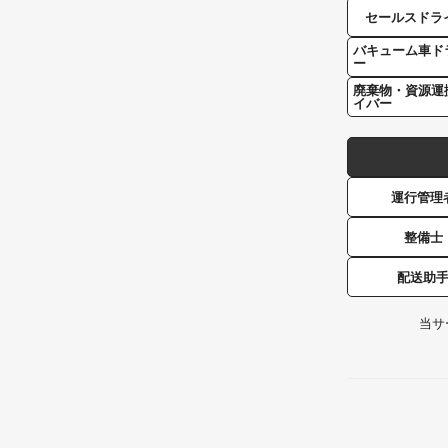
セールスドラ
バキューム車ド
ー
廃棄物・資源運
イバー
運行管理
整備士
配送助
当サ