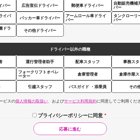
自動販売機補
イバー
広告宣伝ドライバー
郵便車ドライバー
バー
ライバ
アームロール車ドライ
タンクローリ
パッカー車ドライバー
バー
バー
搬ドラ
その他ドライバー
ドライバー以外の職種
者
運行管理者助手
配車スタッフ
事務スタ
フォークリフトオペレ
倉庫管理者
倉庫作業ス
ーター
手
引越スタッフ
バスガイド ・添乗員
その
ービスの
個人情報の取扱い
、および
サービス利用規約
に同意してご利用くだ
プライバシーポリシーに同意