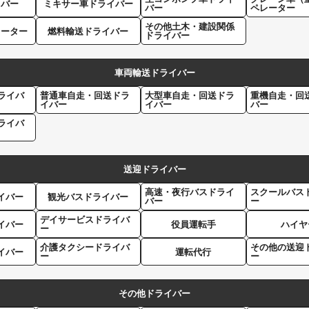
イバー
ミキサー車ドライバー
バー
ペレーター
その他土木・建設関係
レーター
燃料輸送ドライバー
ドライバー
車両輸送ドライバー
ライバ
普通車自走・回送ドラ
大型車自走・回送ドラ
重機自走・回
イバー
イバー
バー
ライバ
送迎ドライバー
高速・夜行バスドライ
スクールバス
イバー
観光バスドライバー
バー
ー
デイサービスドライバ
イバー
役員運転手
ハイヤ
ー
介護タクシードライバ
その他の送迎
イバー
運転代行
ー
ー
その他ドライバー