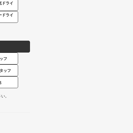
充ドライ
ードライ
ッフ
タッフ
他
さい。