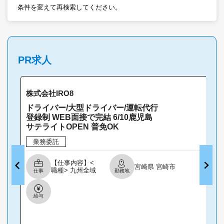
条件を変えて再検索してください。
PR求人
株式会社IRO8
ドライバー/大型ドライバー/運転代行
登録制 WEB面接で完結 6/10鹿児島
サテライトOPEN 普免OK
業務委託
【仕事内容】<
宮崎県 宮崎市
職種> 九州全域
仕事
勤務地
で案件対応中!
[業務委託]ドラ
イバー・運転
給与
手、大型ドライ
バー、運転代
行・送迎 <雇用
形態> 業務委託