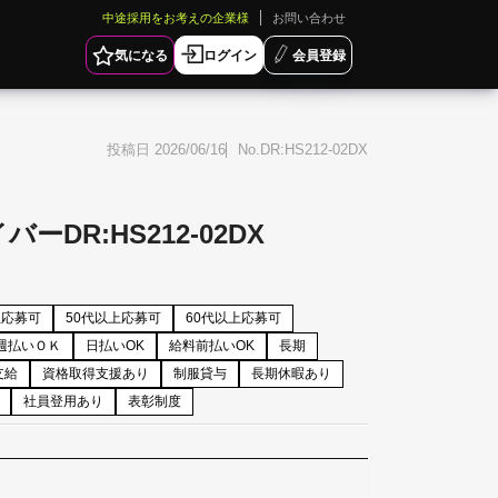
中途採用をお考えの企業様
お問い合わせ
気になる
ログイン
会員登録
投稿日 2026/06/16
DR:HS212-02DX
R:HS212-02DX
上応募可
50代以上応募可
60代以上応募可
週払いＯＫ
日払いOK
給料前払いOK
長期
支給
資格取得支援あり
制服貸与
長期休暇あり
社員登用あり
表彰制度