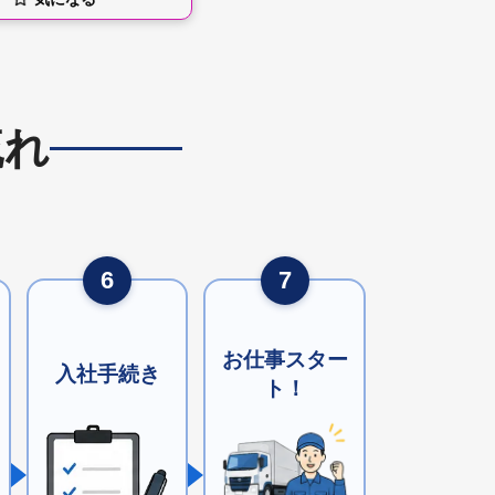
流れ
6
7
お仕事スター
入社手続き
ト！