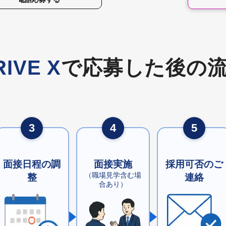
RIVE X
で応募した後の
3
4
5
面接実施
面接日程の調
採用可否のご
（職場見学含む場
整
連絡
合あり）