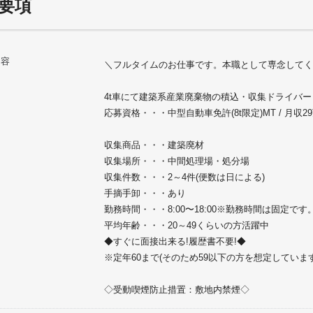
要項
内容
＼フルタイムのお仕事です。本職として専念してく
4t車にて建築系産業廃棄物の積込・収集ドライバー
応募資格・・・中型自動車免許(8t限定)MT / 月収2
収集商品・・・建築廃材
収集場所・・・中間処理場・処分場
収集件数・・・2～4件(便数は日による)
手摘手卸・・・あり
勤務時間・・・8:00〜18:00※勤務時間は固定です
平均年齢・・・20～49くらいの方活躍中
◆すぐに面接出来る!履歴書不要!◆
※定年60まで(そのため59以下の方を想定していま
◇受動喫煙防止措置：敷地内禁煙◇