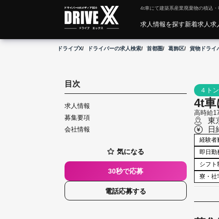
4t車にて建築系産業廃棄物の積込・収集
求人情報を探す
新着求人
求
ドライブX
ドライバーの求人検索
首都圏
葛飾区
貨物ドライ
目次
４トン
4t
求人情報
高時給1
募集要項
東
日
会社情報
こ
経験者
だ
わ
気になる
即日勤
り
シフト
30秒で応募
寮・社
電話応募する