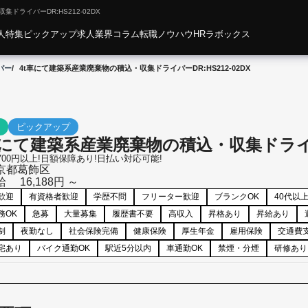
ドライバーDR:HS212-02DX
人特集
ピックアップ求人
業界コラム
転職ノウハウ
HRラボックス
バー
4t車にて建築系産業廃棄物の積込・収集ドライバーDR:HS212-02DX
ピックアップ
車にて建築系産業廃棄物の積込・収集ドライバーD
700円以上!日額保障あり!日払い対応可能!
京都
葛飾区
給
16,188円 ～
歓迎
有資格者歓迎
学歴不問
フリーター歓迎
ブランクOK
40代以
務OK
急募
大量募集
履歴書不要
高収入
昇格あり
昇給あり
制
夜勤なし
社会保険完備
健康保険
厚生年金
雇用保険
交通費
宅あり
バイク通勤OK
駅近5分以内
車通勤OK
禁煙・分煙
研修あり