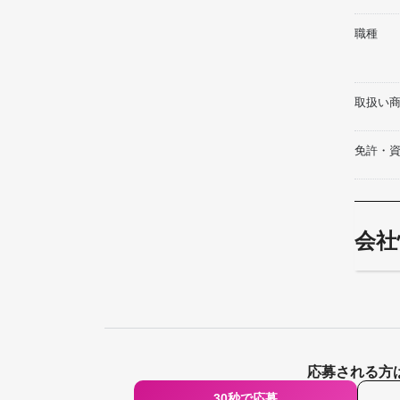
職種
取扱い
免許・
会社
応募される方
30秒で応募