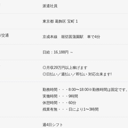
態
派遣社員
東京都
葛飾区
宝町
1
/交通
京成本線 堀切菖蒲園駅 車で4分
日給：16,188円 ～
考
◎月収29万円以上稼げます
◎日払い／週払い／即払い 対応出来ます!
間
勤務時間・・・8:00〜18:00※勤務時間は固定です
実働時間・・・9時間
休憩時間・・・60分
残業有無・・・日により1〜3時間
週4日シフト