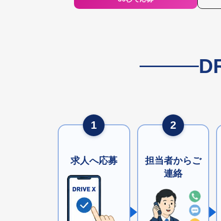
D
1
2
求人へ応募
担当者からご
連絡