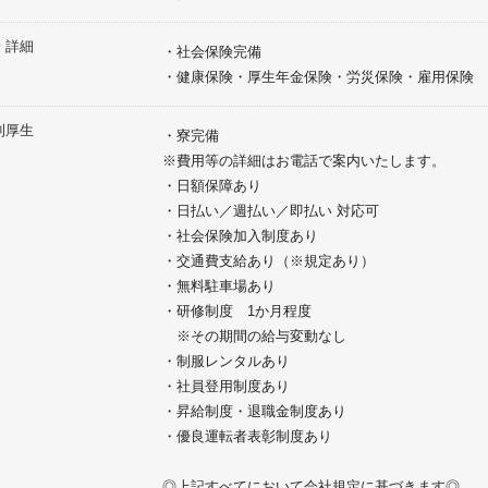
 詳細
・社会保険完備
・健康保険・厚生年金保険・労災保険・雇用保険
利厚生
・寮完備
※費用等の詳細はお電話で案内いたします。
・日額保障あり
・日払い／週払い／即払い 対応可
・社会保険加入制度あり
・交通費支給あり（※規定あり）
・無料駐車場あり
・研修制度 1か月程度
※その期間の給与変動なし
・制服レンタルあり
・社員登用制度あり
・昇給制度・退職金制度あり
・優良運転者表彰制度あり
◎上記すべてにおいて会社規定に基づきます◎