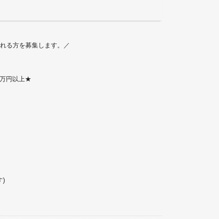
れる方を募集します。／
9万円以上★
。
す)