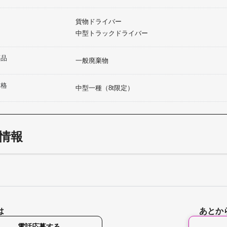
貨物ドライバー
中型トラックドライバー
商品
一般廃棄物
資格
中型一種（8t限定）
情報
は
あとか
電話応募する