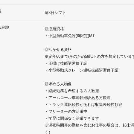
暇
週3日シフト
/経験
◎必須資格
・中型自動車免許(8t限定)MT
◎活かせる資格
※定年60まで(そのため59以下の方を想定しています
・玉掛け技能講習修了証
・小型移動式クレーン運転技能講習修了証
◎求める人物像
・継続勤務を希望する方大歓迎
・アームロール車運転経験ある方歓迎
・トラック運転経験があれば収集未経験歓迎
・フリーターの方活躍中
・学歴に関係なく活躍できます
※深夜時間帯の勤務を含むお仕事の場合は、18未
く）