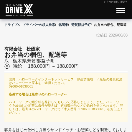
お弁当の梱包、配送等
ドライブX
ドライバーの求人検索
北関東
芳賀郡益子町
お弁当の梱包、配送等
投稿日 2026/06/03
有限会社 松廼家
お弁当の梱包、配送等
栃木県
芳賀郡益子町
時給
188,000円 ～ 188,000円
出典：ハローワークインターネットサービス（厚生労働省）／最新の募集状況
はハローワーク原本をご確認ください。
09060-01838061
応募する場合は最寄りのハローワークへ
ハローワークで紹介状を発行してもらって応募しましょう。また、ハローワー
クを経由した応募は条件が整えば、再就職手当などの給付を受けられます。 詳
しくは、最寄りのハローワークにて「求人番号 : 09060-01838061」をお伝えく
ださい。
駅弁をはじめ仕出し弁当やサンドイッチ・お惣菜などを製造しておりま