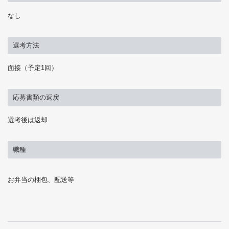
なし
選考方法
面接（予定1回）
応募書類の返戻
選考後は返却
職種
お弁当の梱包、配送等