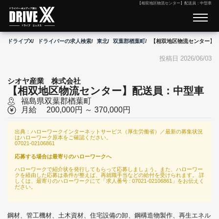
【相双地区物流センター】配送員：中型車
ドライブX
ドライバーの求人検索
東北
双葉郡楢葉町
【相双地区物流センター】
投稿日 2026/06/03
シオヤ産業 株式会社
【相双地区物流センター】配送員：中型車
福島県
双葉郡楢葉町
月給
200,000円 ～ 370,000円
出典：ハローワークインターネットサービス（厚生労働省）／最新の募集状況
はハローワーク原本をご確認ください。
07021-02106861
応募する場合は最寄りのハローワークへ
ハローワークで紹介状を発行してもらって応募しましょう。また、ハローワー
クを経由した応募は条件が整えば、再就職手当などの給付を受けられます。 詳
しくは、最寄りのハローワークにて「求人番号 : 07021-02106861」をお伝えく
ださい。
鋼材、管工機材、土木資材、住宅設備の卸、鋼構造物製作、再生エネル