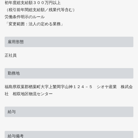
初年度総支給額３００万円以上
（税引前年間総支給額／残業代等含む）
労働条件明示のルール
「変更範囲：法人の定める業務」
雇用形態
正社員
勤務地
福島県双葉郡楢葉町大字上繁岡字山神１２４－５ シオヤ産業 株武会
社 相双地区物流センター
給与
給与備考