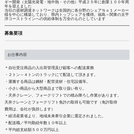
ギー開発（太陽光発電・地中熱・その他）平成２５年に創業１００年周
年を迎えました
当社の資材調達ネットワークは全国的に各分野のシェアＮｏ１メーカー
様を中心に構築しており、県内トップシェアを獲得。福島～関東の太平
洋コーストラインへの供給体制を万全のものとしています
募集要項
お仕事内容
＊自社受注商品の入出荷管理及び顧客への配送業務
・２トン～４トンのトラックにて配送して頂きます。
・運搬する商品は鋼材・配管資材・住宅設備等。
・小さい商品から大型商品まで取り扱い有り。
・天井クレーン、フォークリフトでの積み降ろし作業があります。
天井クレーンとフォークリフト免許の取得も可能です（免許取得
費用は、会社が負担します）
＊経済産業省より、地域未来牽引企業に選定されました。
＊配送職／平均勤続年数１０年以上
＊平均総支給額５００万円以上