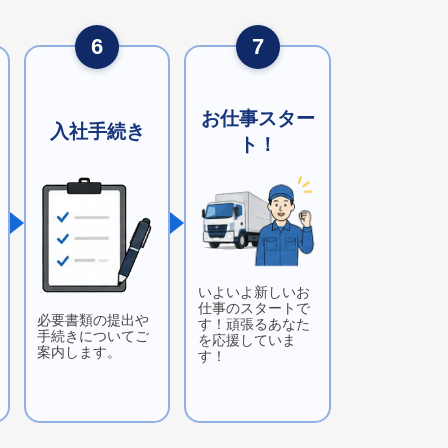
6
7
お仕事スター
入社手続き
ト！
いよいよ新しいお
仕事のスタートで
必要書類の提出や
す！頑張るあなた
手続きについてご
を応援していま
案内します。
す！