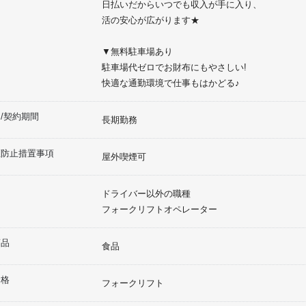
日払いだからいつでも収入が手に入り、
活の安心が広がります★
▼無料駐車場あり
駐車場代ゼロでお財布にもやさしい!
快適な通勤環境で仕事もはかどる♪
/契約期間
長期勤務
煙防止措置事項
屋外喫煙可
ドライバー以外の職種
フォークリフトオペレーター
商品
食品
資格
フォークリフト