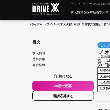
フォークリフトにて食品の入出庫作業DR
求人情報を探す
新着求人
求
ドライブX
ドライバーの求人検索
中国
広島市安佐南区
ドラ
目次
ピック
フォ
求人情報
人気の日
募集要項
広
日
会社情報
こ
経験者
だ
わ
気になる
大量募
り
社会保
30秒で応募
駅近5
電話応募する