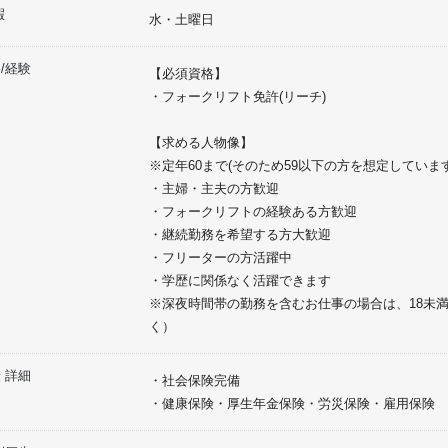
暇
水・土曜日
/経験
【必須資格】
・フォークリフト免許(リーチ)
【求める人物像】
※定年60まで(そのため59以下の方を想定していま
・主婦・主夫の方歓迎
・フォークリフトの経験ある方歓迎
・継続勤務を希望する方大歓迎
・フリーターの方活躍中
・学歴に関係なく活躍できます
※深夜時間帯の勤務を含むお仕事の場合は、18未
く）
 詳細
・社会保険完備
・健康保険・厚生年金保険・労災保険・雇用保険