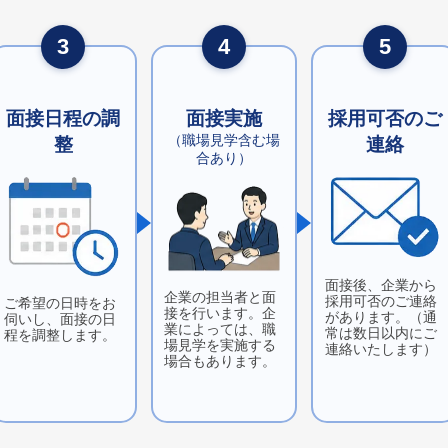
3
4
5
面接実施
面接日程の調
採用可否のご
（職場見学含む場
整
連絡
合あり）
面接後、企業から
企業の担当者と面
採用可否のご連絡
ご希望の日時をお
接を行います。企
があります。（通
伺いし、面接の日
業によっては、職
常は数日以内にご
程を調整します。
場見学を実施する
連絡いたします）
場合もあります。