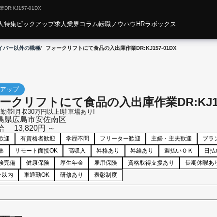
:KJ157-01DX
人特集
ピックアップ求人
業界コラム
転職ノウハウ
HRラボックス
イバー以外の職種
フォークリフトにて食品の入出庫作業DR:KJ157-01DX
アップ
ークリフトにて食品の入出庫作業DR:KJ157
勤帯!月収30万円以上!駐車場あり!
島県
広島市安佐南区
給
13,820円 ～
歓迎
有資格者歓迎
学歴不問
フリーター歓迎
主婦・主夫歓迎
ブラ
集
リモート面接OK
高収入
昇格あり
昇給あり
週払いＯＫ
日払
険完備
健康保険
厚生年金
雇用保険
資格取得支援あり
長期休暇あ
分以内
車通勤OK
研修あり
表彰制度