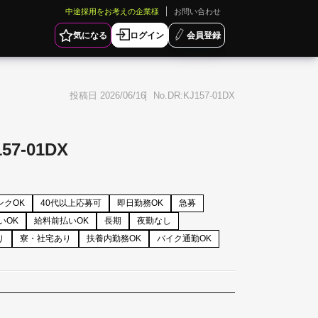
中途採用をお考えの企業様
お問い合わせ
気になる
ログイン
会員登録
投稿日 2026/06/16
DR:KJ157-01DX
-01DX
ンクOK
40代以上応募可
即日勤務OK
急募
いOK
給料前払いOK
長期
夜勤なし
り
寮・社宅あり
扶養内勤務OK
バイク通勤OK