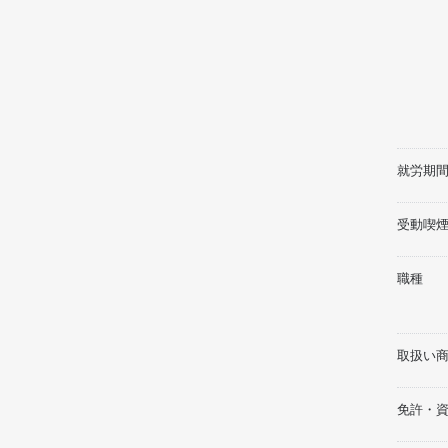
就労期間
受動喫
職種
取扱い
免許・