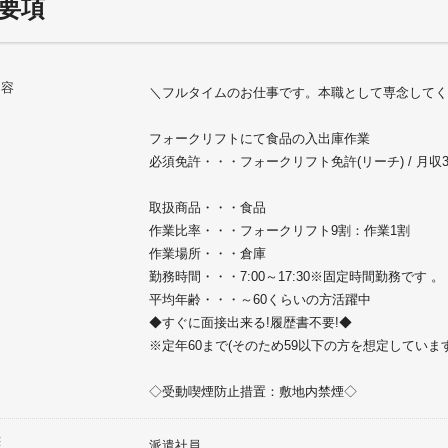
要項
内容
＼フルタイムのお仕事です。本職として専念してく
フォークリフトにて食品の入出庫作業
必須免許・・・フォークリフト免許(リーチ) / 月収
取扱商品・・・食品
作業比率・・・フォークリフト9割：作業1割
作業場所・・・倉庫
勤務時間・・・7:00～17:30※固定時間勤務です 。
平均年齢・・・～60くらいの方活躍中
◆すぐに面接出来る!履歴書不要!◆
※定年60まで(そのため59以下の方を想定していま
◇受動喫煙防止措置：敷地内禁煙◇
態
派遣社員