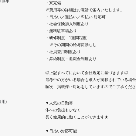
利厚生
・寮完備
※費用等の詳細はお電話で案内いたします。
・日払い／週払い／即払い 対応可
・社会保険加入制度あり
・無料駐車場あり
・研修制度 1週間程度
※その期間の給与変動なし
・社員登用制度あり
・昇給制度・退職金制度あり
◎上記すべてにおいて会社規定に基づきます◎
選考中の方がいる場合も求人が掲載されている場合
順次、掲載停止対応をしていますのでご了承くださ
遣用)
▼人気の日勤帯
体への負担も少なく
長く健康的に働くことができます★
▼日払い対応可能