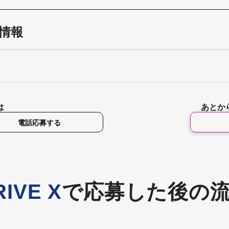
情報
は
あとか
電話応募する
RIVE X
で応募した後の