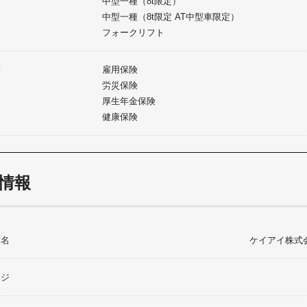
中型一種（8t限定）
中型一種（8t限定 AT中型車限定）
フォークリフト
険
雇用保険
労災保険
厚生年金保険
健康保険
情報
業名
ケイアイ株式
ージ