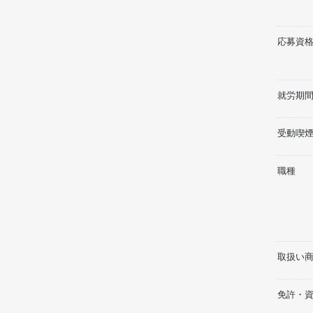
応募資格
就労期間
受動喫
職種
取扱い
免許・