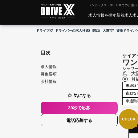
ワンボックス・3t・4t車での介護
求人情報を探す
新着求人
求
ドライブX
ドライバーの求人検索
関西
大東市
貨物ドライバ
目次
ケイア
ワン
求人情報
シャワー
大
募集要項
月
会社情報
こ
未経験
だ
わ
夜勤な
気になる
り
車通勤
30秒で応募
CHECK
電話応募する