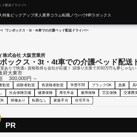
ベッド配送ドライバー
人特集
ピックアップ求人
業界コラム
転職ノウハウ
HRラボックス
ー
ワンボックス・3t・4t車での介護ベッド配送ドライバー
イ株式会社 大阪営業所
ボックス・3t・4t車での介護ベッド配送
室ありで快適♪ 資格取得も会社が応援！ 頑張り次第で月50万円も夢じゃない
阪府
大東市
給
300,000円 ～
者歓迎
経験者歓迎
有資格者歓迎
学歴不問
ブランクOK
急募
高
し
社会保険完備
健康保険
厚生年金
雇用保険
労災保険
交通費
OK
研修あり
転勤なし
家族手当
住宅手当
PR