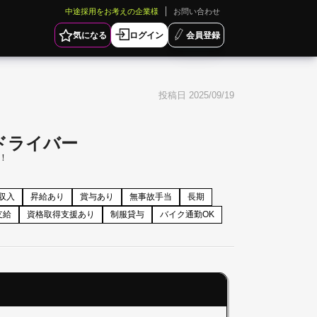
中途採用をお考えの企業様
お問い合わせ
気になる
ログイン
会員登録
投稿日 2025/09/19
ドライバー
！
収入
昇給あり
賞与あり
無事故手当
長期
支給
資格取得支援あり
制服貸与
バイク通勤OK