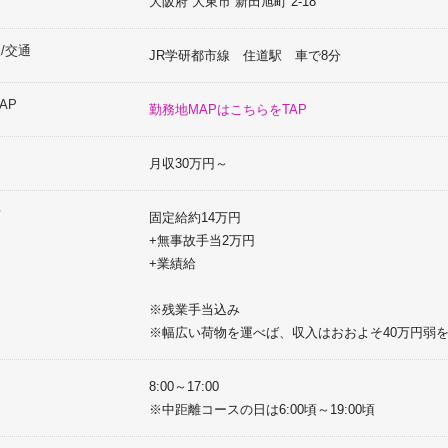
大阪府
大東市
新田旭町
2-18
/交通
JR学研都市線 住道駅 車で8分
AP
勤務地MAPはこちらをTAP
月収30万円～
考
固定給約14万円
+無事故手当2万円
+業績給
※残業手当込み
※幅広い荷物を運べば、収入はおおよそ40万円弱
間
8:00～17:00
※中距離コースの日は6:00頃～19:00頃