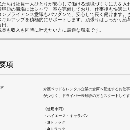
私たちは社員一人ひとりが安心して働ける環境づくりに力を入
環境◎の職場にはシャワー室を完備しており、仕事後も快適に
コンプライアンス意識もバツグンで、安心して長く働けます。
スキルアップを積極的にサポートします。頑張りはしっかり給与
万円。
成長も収入も同時に叶えたい方に最適な環境です。
要項
内容
介護ベッドをレンタル企業の倉庫へ配送するお仕事
が少なく、ドライバー未経験の方もスタートしやす
《使用車両》
・ハイエース・キャラバン
・3tトラック
・4tトラック