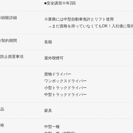
■安全講習※年2回
/経験詳細
※業務には中型自動車免許とリフト使用
→まだ資格を持っていなくてもOK！入社後に取
/契約期間
長期
煙防止措置事項
屋外喫煙可
貨物ドライバー
ワンボックスドライバー
小型トラックドライバー
中型トラックドライバー
商品
家具
資格
中型一種