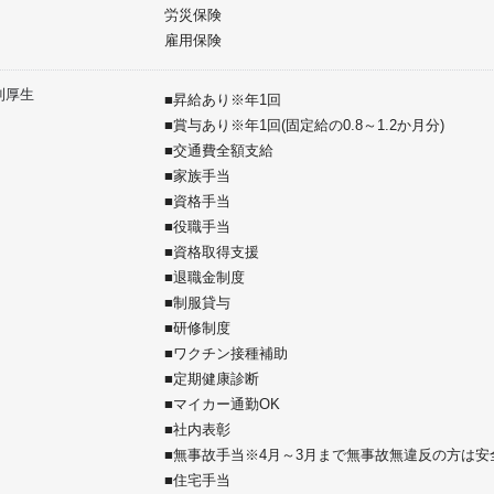
労災保険
雇用保険
利厚生
■昇給あり※年1回
■賞与あり※年1回(固定給の0.8～1.2か月分)
■交通費全額支給
■家族手当
■資格手当
■役職手当
■資格取得支援
■退職金制度
■制服貸与
■研修制度
■ワクチン接種補助
■定期健康診断
■マイカー通勤OK
■社内表彰
■無事故手当※4月～3月まで無事故無違反の方は
■住宅手当