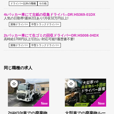
ドライバー以外の職種
その他
4tパッカー車にて古紙の収集ドライバ―DR:HS369-01DX
人気の日勤帯!週休2日あり!月収32万円以上!
貨物ドライバー
中型トラックドライバー
2tパッカー車にて生ゴミの回収ドライバーDR:HS008-04DX
高時給1700円以上!日払い対応可能!!履歴書不要!
貨物ドライバー
中型トラックドライバー
同じ職種の求人
2t/4t/10t車での廃棄物
大型車での廃棄物ルー