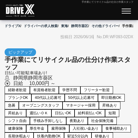
手作業にてリサイクル品の仕分け作業スタッフ
ドライブX
ドライバーの求人検索
東海
静岡市葵区
その他ドライバー
手作業に
投稿日 2026/06/16
DR:WF093-02DX
ピックアップ
手作業にてリサイクル品の仕分け作業スタ
ッフ
日払い可能!駐車場あり!
静岡県
静岡市葵区
日給
10,000円 ～
こ
経験者歓迎
有資格者歓迎
学歴不問
フリーター歓迎
だ
わ
ブランクOK
40代以上応募可
50代以上応募可
即日勤務OK
り
急募
オープニングスタッフ
マネージャー採用
昇格あり
昇給あり
週払いＯＫ
日払いOK
給料前払いOK
短期
シフト自由
手積み手卸しなし
夜勤あり
社会保険完備
健康保険
厚生年金
雇用保険
入社祝い金あり
食事補助あり
長期休暇あり
扶養内勤務OK
駅近5分以内
研修あり