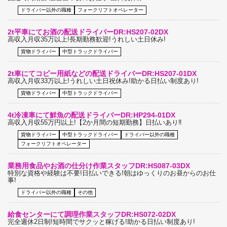
ドライバー以外の職種
フォークリフトオペレーター
2t平車にてお酒の配送ドライバーDR:HS207-02DX
高収入月収35万以上!長期勤務歓迎!うれしい土日休み!
貨物ドライバー
中型トラックドライバー
2t車にてコピー用紙などの配送ドライバーDR:HS207-01DX
高収入月収33万以上!うれしい土日祝休み!助かる日払い制度あり!
貨物ドライバー
中型トラックドライバー
4t冷凍車にて鮮魚の配送ドライバーDR:HP294-01DX
高収入月収55万円以上!【2か月間の短期勤務】日払いあり‼
貨物ドライバー
中型トラックドライバー
ドライバー以外の職種
フォークリフトオペレーター
業務用食品やお酒の仕分け作業スタッフDR:HS087-03DX
特別な資格や経験は不要!日払いできる!朝はゆっくりのお昼からのお仕
事!
ドライバー以外の職種
その他
給食センターにて調理作業スタッフDR:HS072-02DX
完全週休2日制!短時間でサクッと稼げる!助かる日払い制度あり!