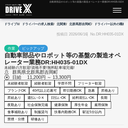
自動車部品やロボット等の基盤の製造オペレーター業務DR:HH035-01DX
ドライブX
ドライバーの求人検索
北関東
北群馬郡吉岡町
ドライバー以外の職種
投稿日 2026/06/16
DR:HH035-01DX
作業
ピックアップ
自動車部品やロボット等の基盤の製造オペ
レーター業務DR:HH035-01DX
未経験の方歓迎!資格不要!無料駐車場完備!
群馬県
北群馬郡吉岡町
日給
11,200円 ～ 13,300円
こ
未経験者歓迎
経験者歓迎
学歴不問
フリーター歓迎
だ
わ
ブランクOK
40代以上応募可
即日勤務OK
急募
昇格あり
り
昇給あり
週払いＯＫ
日払いOK
給料前払いOK
長期
夜勤あり
社会保険完備
健康保険
厚生年金
雇用保険
食事補助あり
制服貸与
扶養内勤務OK
駅近5分以内
禁煙・分煙
研修あり