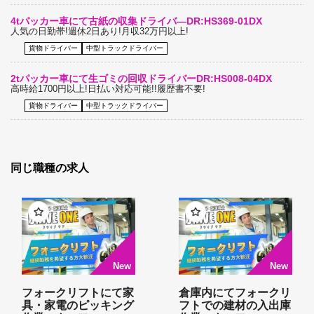
4tパッカー車にて古紙の収集ドライバ―DR:HS369-01DX
人気の日勤帯!週休2日あり!月収32万円以上!
貨物ドライバー
中型トラックドライバー
2tパッカー車にて生ゴミの回収ドライバーDR:HS008-04DX
高時給1700円以上!日払い対応可能!!履歴書不要!
貨物ドライバー
中型トラックドライバー
同じ職種の求人
フォークリフトにて家
倉庫内にてフォークリ
具・家電のピッキング
フトでの建材の入出庫