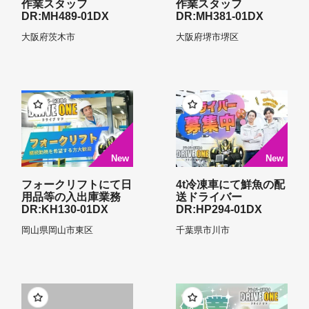
作業スタッフ
作業スタッフ
DR:MH489-01DX
DR:MH381-01DX
大阪府
茨木市
大阪府
堺市堺区
フォークリフトにて日
4t冷凍車にて鮮魚の配
用品等の入出庫業務
送ドライバー
DR:KH130-01DX
DR:HP294-01DX
岡山県
岡山市東区
千葉県
市川市