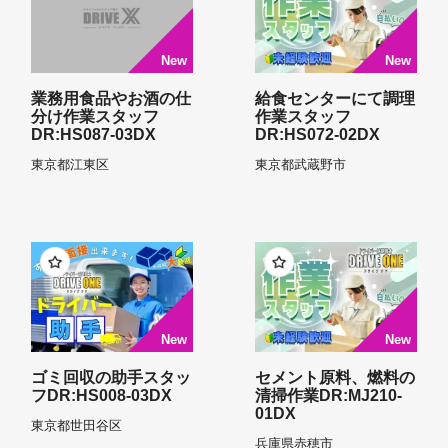
業務用食品やお酒の仕
給食センターにて調理
分け作業スタッフ
作業スタッフ
DR:HS087-03DX
DR:HS072-02DX
東京都
江東区
東京都
武蔵野市
ゴミ回収の助手スタッ
セメント原料、燃料の
フDR:HS008-03DX
清掃作業DR:MJ210-
01DX
東京都
世田谷区
兵庫県
赤穂市