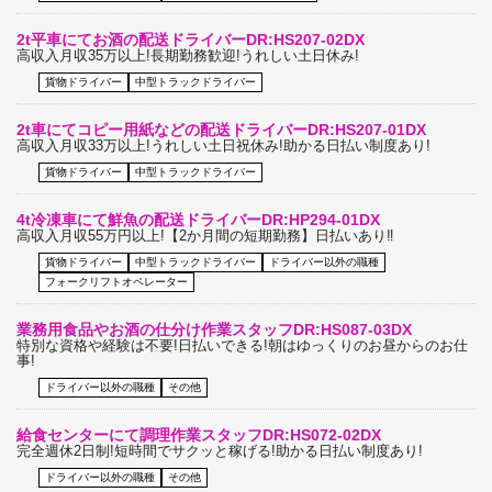
2t平車にてお酒の配送ドライバーDR:HS207-02DX
高収入月収35万以上!長期勤務歓迎!うれしい土日休み!
貨物ドライバー
中型トラックドライバー
2t車にてコピー用紙などの配送ドライバーDR:HS207-01DX
高収入月収33万以上!うれしい土日祝休み!助かる日払い制度あり!
貨物ドライバー
中型トラックドライバー
4t冷凍車にて鮮魚の配送ドライバーDR:HP294-01DX
高収入月収55万円以上!【2か月間の短期勤務】日払いあり‼
貨物ドライバー
中型トラックドライバー
ドライバー以外の職種
フォークリフトオペレーター
業務用食品やお酒の仕分け作業スタッフDR:HS087-03DX
特別な資格や経験は不要!日払いできる!朝はゆっくりのお昼からのお仕
事!
ドライバー以外の職種
その他
給食センターにて調理作業スタッフDR:HS072-02DX
完全週休2日制!短時間でサクッと稼げる!助かる日払い制度あり!
ドライバー以外の職種
その他